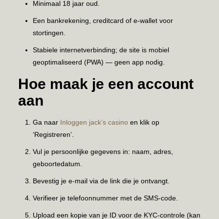
Minimaal 18 jaar oud.
Een bankrekening, creditcard of e‑wallet voor
stortingen.
Stabiele internetverbinding; de site is mobiel
geoptimaliseerd (PWA) — geen app nodig.
Hoe maak je een account
aan
Ga naar
Inloggen jack’s casino
en klik op
‘Registreren’.
Vul je persoonlijke gegevens in: naam, adres,
geboortedatum.
Bevestig je e‑mail via de link die je ontvangt.
Verifieer je telefoonnummer met de SMS‑code.
Upload een kopie van je ID voor de KYC‑controle (kan