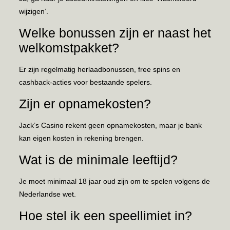
wijzigen’.
Welke bonussen zijn er naast het
welkomstpakket?
Er zijn regelmatig herlaadbonussen, free spins en
cashback‑acties voor bestaande spelers.
Zijn er opnamekosten?
Jack’s Casino rekent geen opnamekosten, maar je bank
kan eigen kosten in rekening brengen.
Wat is de minimale leeftijd?
Je moet minimaal 18 jaar oud zijn om te spelen volgens de
Nederlandse wet.
Hoe stel ik een speellimiet in?