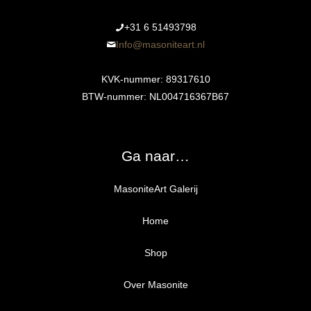
+31 6 51493798‬
Info@masoniteart.nl
KVK-nummer: 89317610
BTW-nummer: NL004716367B67
Ga naar…
MasoniteArt Galerij
Home
Shop
Over Masonite
Alle producten