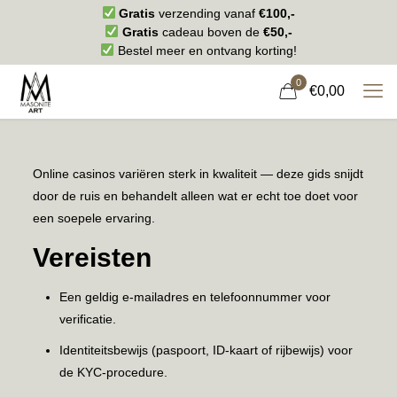
Gratis
verzending vanaf
€100,-
Gratis
cadeau boven de
€50,-
Bestel meer en ontvang korting!
0
€0,00
Online casinos variëren sterk in kwaliteit — deze gids snijdt
door de ruis en behandelt alleen wat er echt toe doet voor
een soepele ervaring.
Vereisten
Een geldig e‑mailadres en telefoonnummer voor
verificatie.
Identiteitsbewijs (paspoort, ID‑kaart of rijbewijs) voor
de KYC‑procedure.