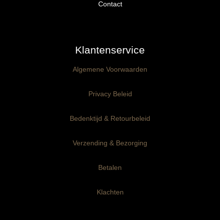
Proefpakket
Contact
Ongegrond panelen
Klantenservice
Kant-en-Klaar panelen
3mm dik
Algemene Voorwaarden
Ophangklaar panelen
6mm dik
3mm dik
Privacy Beleid
Maatwerk
6mm dik
Bedenktijd & Retourbeleid
Verzending & Bezorging
Betalen
Klachten