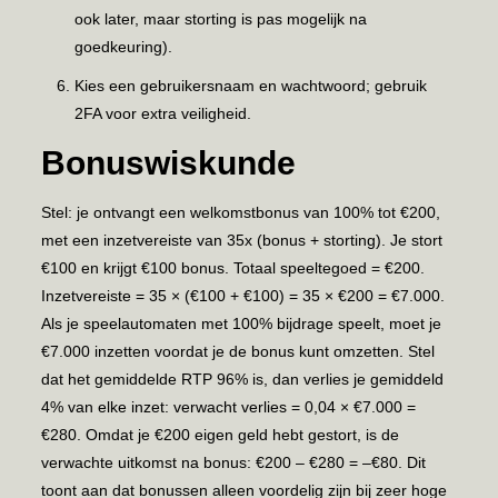
ook later, maar storting is pas mogelijk na
goedkeuring).
Kies een gebruikersnaam en wachtwoord; gebruik
2FA voor extra veiligheid.
Bonuswiskunde
Stel: je ontvangt een welkomstbonus van 100% tot €200,
met een inzetvereiste van 35x (bonus + storting). Je stort
€100 en krijgt €100 bonus. Totaal speeltegoed = €200.
Inzetvereiste = 35 × (€100 + €100) = 35 × €200 = €7.000.
Als je speelautomaten met 100% bijdrage speelt, moet je
€7.000 inzetten voordat je de bonus kunt omzetten. Stel
dat het gemiddelde RTP 96% is, dan verlies je gemiddeld
4% van elke inzet: verwacht verlies = 0,04 × €7.000 =
€280. Omdat je €200 eigen geld hebt gestort, is de
verwachte uitkomst na bonus: €200 – €280 = –€80. Dit
toont aan dat bonussen alleen voordelig zijn bij zeer hoge