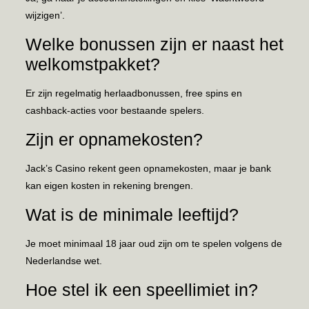
wijzigen’.
Welke bonussen zijn er naast het
welkomstpakket?
Er zijn regelmatig herlaadbonussen, free spins en
cashback‑acties voor bestaande spelers.
Zijn er opnamekosten?
Jack’s Casino rekent geen opnamekosten, maar je bank
kan eigen kosten in rekening brengen.
Wat is de minimale leeftijd?
Je moet minimaal 18 jaar oud zijn om te spelen volgens de
Nederlandse wet.
Hoe stel ik een speellimiet in?