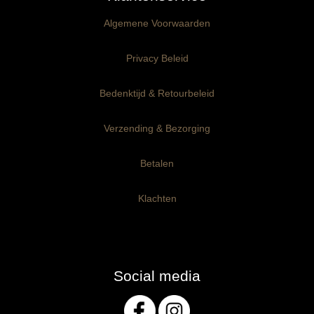
Algemene Voorwaarden
Ophangklaar panelen
6mm dik
3mm dik
Privacy Beleid
Maatwerk
6mm dik
Bedenktijd & Retourbeleid
Verzending & Bezorging
Betalen
Klachten
Social media