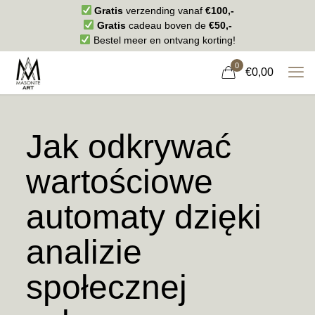
Gratis
verzending vanaf
€100,-
Gratis
cadeau boven de
€50,-
Bestel meer en ontvang korting!
0
€0,00
Jak odkrywać
wartościowe
automaty dzięki
analizie
społecznej