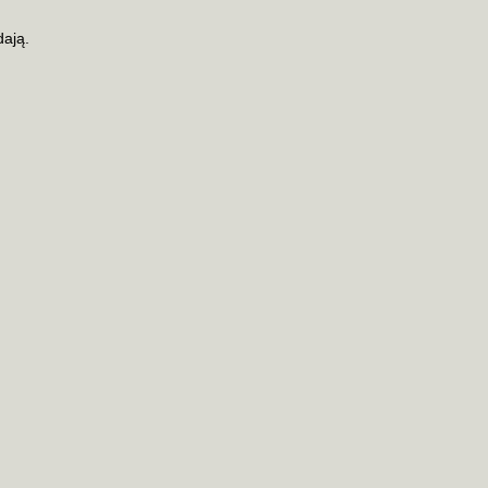
dają.