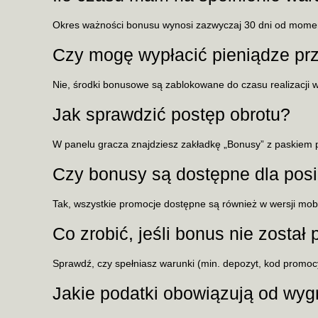
Okres ważności bonusu wynosi zazwyczaj 30 dni od moment
Czy mogę wypłacić pieniądze prz
Nie, środki bonusowe są zablokowane do czasu realizacji
Jak sprawdzić postęp obrotu?
W panelu gracza znajdziesz zakładkę „Bonusy” z paskiem 
Czy bonusy są dostępne dla pos
Tak, wszystkie promocje dostępne są również w wersji mob
Co zrobić, jeśli bonus nie został
Sprawdź, czy spełniasz warunki (min. depozyt, kod promocy
Jakie podatki obowiązują od wy