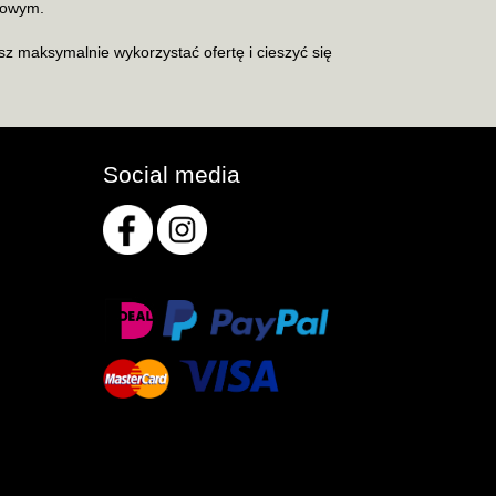
kowym.
maksymalnie wykorzystać ofertę i cieszyć się
Social media