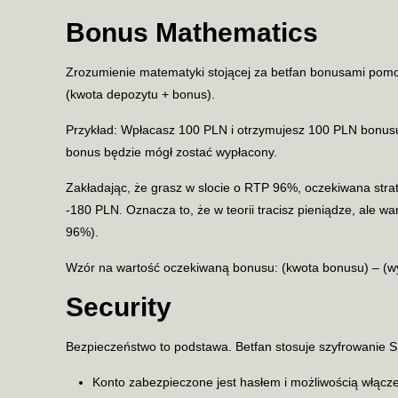
Bonus Mathematics
Zrozumienie matematyki stojącej za betfan bonusami pom
(kwota depozytu + bonus).
Przykład: Wpłacasz 100 PLN i otrzymujesz 100 PLN bonusu
bonus będzie mógł zostać wypłacony.
Zakładając, że grasz w slocie o RTP 96%, oczekiwana str
-180 PLN. Oznacza to, że w teorii tracisz pieniądze, ale
96%).
Wzór na wartość oczekiwaną bonusu: (kwota bonusu) – (wy
Security
Bezpieczeństwo to podstawa. Betfan stosuje szyfrowanie S
Konto zabezpieczone jest hasłem i możliwością włącz