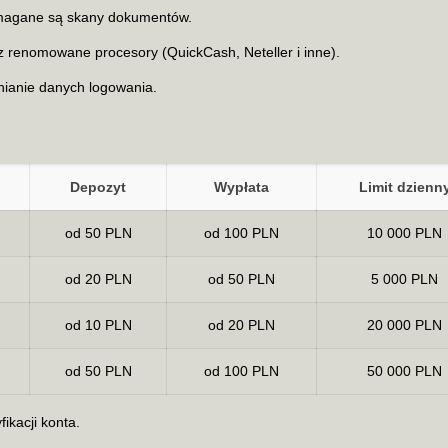
ymagane są skany dokumentów.
z renomowane procesory (QuickCash, Neteller i inne).
ianie danych logowania.
Depozyt
Wypłata
Limit dzienn
od 50 PLN
od 100 PLN
10 000 PLN
od 20 PLN
od 50 PLN
5 000 PLN
od 10 PLN
od 20 PLN
20 000 PLN
od 50 PLN
od 100 PLN
50 000 PLN
ikacji konta.