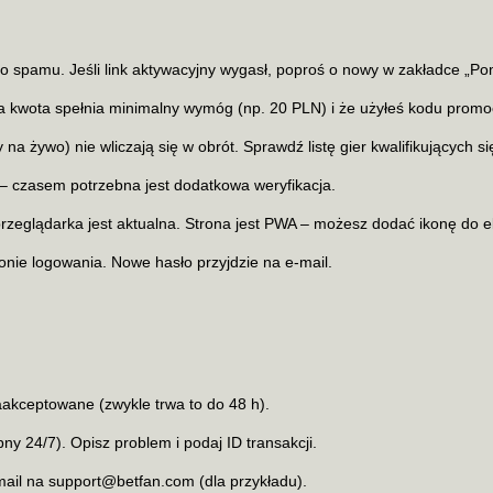
 do spamu. Jeśli link aktywacyjny wygasł, poproś o nowy w zakładce „Po
a kwota spełnia minimalny wymóg (np. 20 PLN) i że użyłeś kodu promoc
y na żywo) nie wliczają się w obrót. Sprawdź listę gier kwalifikujących s
a – czasem potrzebna jest dodatkowa weryfikacja.
przeglądarka jest aktualna. Strona jest PWA – możesz dodać ikonę do 
ronie logowania. Nowe hasło przyjdzie na e-mail.
akceptowane (zwykle trwa to do 48 h).
ny 24/7). Opisz problem i podaj ID transakcji.
-mail na support@betfan.com (dla przykładu).