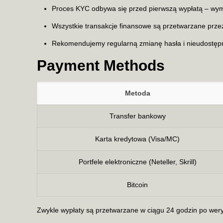
Proces KYC odbywa się przed pierwszą wypłatą – w
Wszystkie transakcje finansowe są przetwarzane prze
Rekomendujemy regularną zmianę hasła i nieudostępn
Payment Methods
Metoda
Transfer bankowy
Karta kredytowa (Visa/MC)
Portfele elektroniczne (Neteller, Skrill)
Bitcoin
Zwykle wypłaty są przetwarzane w ciągu 24 godzin po weryf