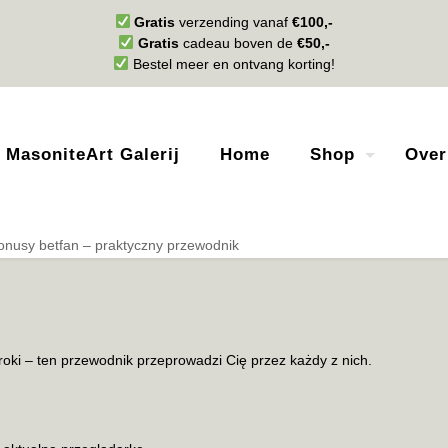
Gratis
verzending vanaf
€100,-
Gratis
cadeau boven de
€50,-
Bestel meer en ontvang korting!
MasoniteArt Galerij
Home
Shop
Over
onusy betfan – praktyczny przewodnik
roki – ten przewodnik przeprowadzi Cię przez każdy z nich.