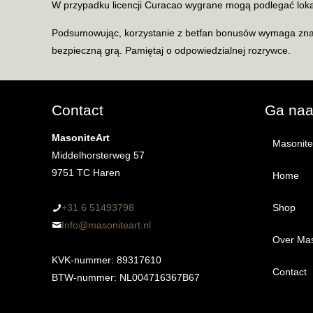
W przypadku licencji Curacao wygrane mogą podlegać lo
Podsumowując, korzystanie z betfan bonusów wymaga znaj
bezpieczną grą. Pamiętaj o odpowiedzialnej rozrywce.
Contact
Ga na
MasoniteArt
MasoniteA
Middelhorsterweg 57
9751 TC Haren
Home
+31 6 51493798‬
Shop
Info@masoniteart.nl
Over Mas
Alle 
KVK-nummer: 89317610
Contact
Proef
BTW-nummer: NL004716367B67
Ongeg