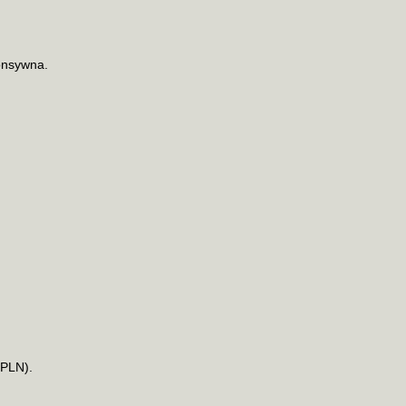
ponsywna.
 PLN).