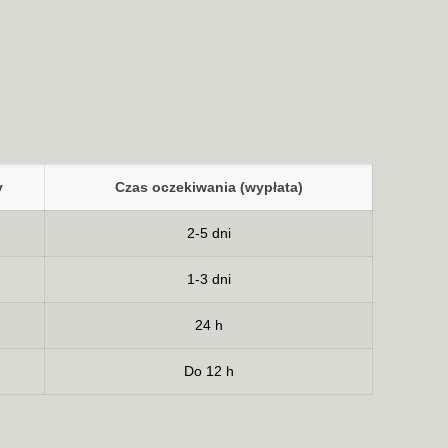
y
Czas oczekiwania (wypłata)
2-5 dni
1-3 dni
24 h
Do 12 h