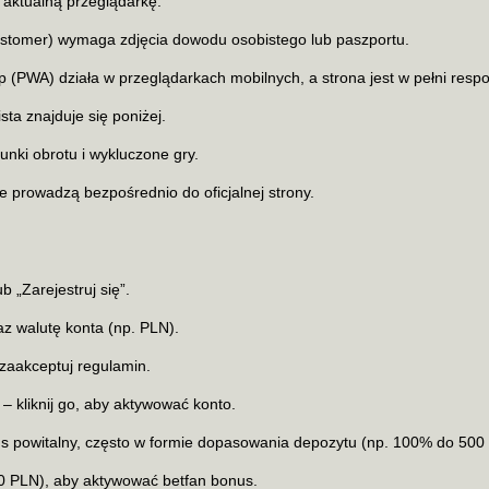
i aktualną przeglądarkę.
stomer) wymaga zdjęcia dowodu osobistego lub paszportu.
pp (PWA) działa w przeglądarkach mobilnych, a strona jest w pełni res
ta znajduje się poniżej.
nki obrotu i wykluczone gry.
re prowadzą bezpośrednio do oficjalnej strony.
ub „Zarejestruj się”.
raz walutę konta (np. PLN).
 zaakceptuj regulamin.
y – kliknij go, aby aktywować konto.
onus powitalny, często w formie dopasowania depozytu (np. 100% do 500
20 PLN), aby aktywować betfan bonus.