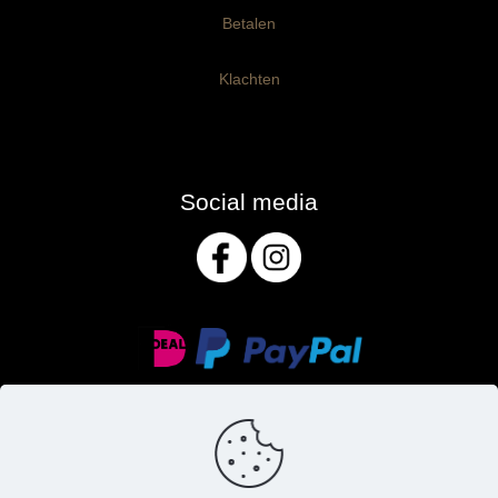
Betalen
Klachten
Social media