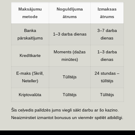
Maksājumu
Noguldījuma
Izmaksas
metode
ātrums
ātrums
Banka
3–7 darba
1–3 darba dienas
pārskaitījums
dienas
Moments (dažas
1–3 darba
Kredītkarte
minūtes)
dienas
E-maks (Skrill,
24 stundas –
Tūlītējs
Neteller)
tūlītējs
Kriptovalūta
Tūlītējs
Tūlītējs
Šis ceļvedis palīdzēs jums viegli sākt darbu ar šo kazino.
Neaizmirstiet izmantot bonusus un vienmēr spēlēt atbildīgi.