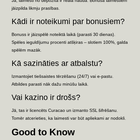
Jā, laimesti no depozīta ir reāla nauda. Bonusa laimestiem
jāizpilda likmju prasības.
Kādi ir noteikumi par bonusiem?
Bonuss ir jāizspēlē noteiktā laikā (parasti 30 dienas).
Spēles ieguldījumu procenti atšķiras – slotiem 100%, galda
spēlēm mazāk.
Kā sazināties ar atbalstu?
Izmantojiet tiešsaistes tērzēšanu (24/7) vai e-pastu.
Atbildes parasti nāk dažu minūšu laikā.
Vai kazino ir drošs?
Jā, tas ir licencēts Curacao un izmanto SSL šifrēšanu.
Tomēr atcerieties, ka laimesti var būt apliekami ar nodokli.
Good to Know