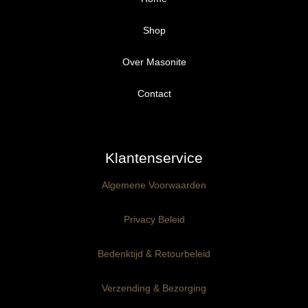
Shop
Over Masonite
Alle producten
Proefpakket
Contact
Ongegrond panelen
Klantenservice
Kant-en-Klaar panelen
3mm dik
Algemene Voorwaarden
Ophangklaar panelen
6mm dik
3mm dik
Privacy Beleid
Maatwerk
6mm dik
Bedenktijd & Retourbeleid
Verzending & Bezorging