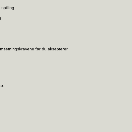
 spilling
g
omsetningskravene før du aksepterer
to.