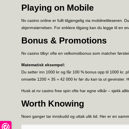
Playing on Mobile
Nv casino online er fullt tilgjengelig via mobilnettleseren.
skjermstørrelsen. For enklere tilgang kan du legge til en s
Bonus & Promotions
Nv casino tilbyr ofte en velkomstbonus som matcher først
Matematisk eksempel:
Du setter inn 1000 kr og får 100 % bonus opp til 1000 kr, 
omsette 1200 × 35 = 42 000 kr før du kan ta ut gevinster. 
Husk at nv casino free spin ofte har egne vilkår – sjekk allti
Worth Knowing
Noen ganger tar innskudd og uttak ulik tid. Her er en samm