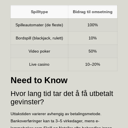
Spilltype
Bidrag til omsetning
Spilleautomater (de fleste)
100%
Bordspill (blackjack, rulett)
10%
Video poker
50%
Live casino
10–20%
Need to Know
Hvor lang tid tar det å få utbetalt
gevinster?
Uttakstiden varierer avhengig av betalingsmetode.
Bankoverføringer kan ta 3–5 virkedager, mens e-