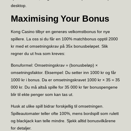
desktop.
Maximising Your Bonus
Kong Casino tilbyr en generøs velkomstbonus for nye
spillere. La oss si du får en 100% matchbonus opptil 2000
kr med et omsetningskrav på 35x bonusbeløpet. Slik
regner du ut hva som kreves:
Bonuformel: Omsetningskrav = (bonusbeløp) ×
omsetningsfaktor. Eksempel: Du setter inn 1000 kr og får
1000 kr i bonus. Da er omsetningskravet 1000 kr × 35 = 35
000 kr. Du må altså spille for 35 000 kr før bonuspengene
blir til ekte penger som kan tas ut.
Husk at ulike spill bidrar forskjellig til omsetningen.
Spilleautomater teller ofte 100%, mens bordspill som rulett
og blackjack kan telle mindre. Sjekk alltid bonusvilkårene
for detaljer.