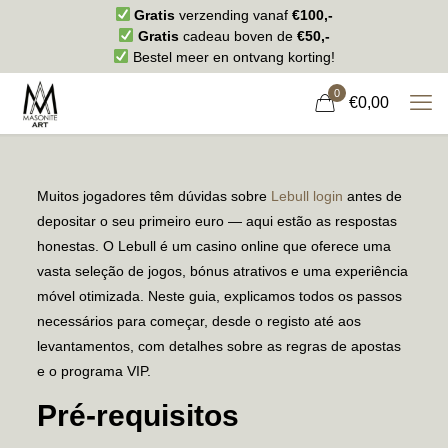
Gratis
verzending vanaf
€100,-
Gratis
cadeau boven de
€50,-
Bestel meer en ontvang korting!
0
€0,00
Muitos jogadores têm dúvidas sobre
Lebull login
antes de
depositar o seu primeiro euro — aqui estão as respostas
honestas. O Lebull é um casino online que oferece uma
vasta seleção de jogos, bónus atrativos e uma experiência
móvel otimizada. Neste guia, explicamos todos os passos
necessários para começar, desde o registo até aos
levantamentos, com detalhes sobre as regras de apostas
e o programa VIP.
Pré-requisitos