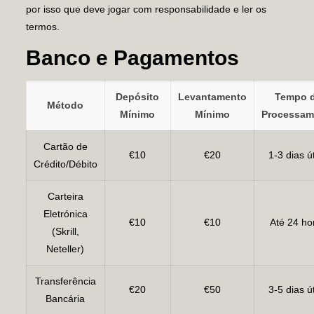
por isso que deve jogar com responsabilidade e ler os
termos.
Banco e Pagamentos
Depósito
Levantamento
Tempo 
Método
Mínimo
Mínimo
Processam
Cartão de
€10
€20
1-3 dias ú
Crédito/Débito
Carteira
Eletrónica
€10
€10
Até 24 ho
(Skrill,
Neteller)
Transferência
€20
€50
3-5 dias ú
Bancária