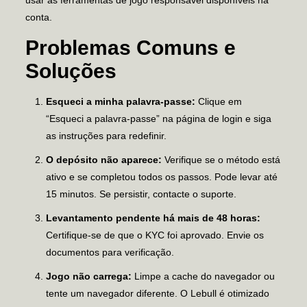
usar as ferramentas de jogo responsável disponíveis na
conta.
Problemas Comuns e
Soluções
Esqueci a minha palavra-passe:
Clique em
“Esqueci a palavra-passe” na página de login e siga
as instruções para redefinir.
O depósito não aparece:
Verifique se o método está
ativo e se completou todos os passos. Pode levar até
15 minutos. Se persistir, contacte o suporte.
Levantamento pendente há mais de 48 horas:
Certifique-se de que o KYC foi aprovado. Envie os
documentos para verificação.
Jogo não carrega:
Limpe a cache do navegador ou
tente um navegador diferente. O Lebull é otimizado