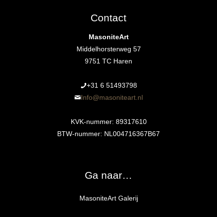
Contact
MasoniteArt
Middelhorsterweg 57
9751 TC Haren
+31 6 51493798‬
Info@masoniteart.nl
KVK-nummer: 89317610
BTW-nummer: NL004716367B67
Ga naar…
MasoniteArt Galerij