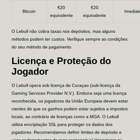
€20
€20
Bitcoin
Imediat
equivalente
equivalente
O Lebull não cobra taxas nos depósitos, mas alguns
métodos podem ter custos. Verifique sempre as condições
do seu método de pagamento.
Licença e Proteção do
Jogador
O Lebull opera sob licença de Curaçao (sub-licença da
Gaming Services Provider N.V.). Embora seja uma licença
reconhecida, os jogadores da União Europeia devem estar
cientes de que os ganhos podem estar sujeitos a impostos
locais, ao contrário de licenças como a MGA. O Lebull
utiliza encriptação SSL para proteger os dados dos
jogadores. Recomendamos definir limites de depósito e