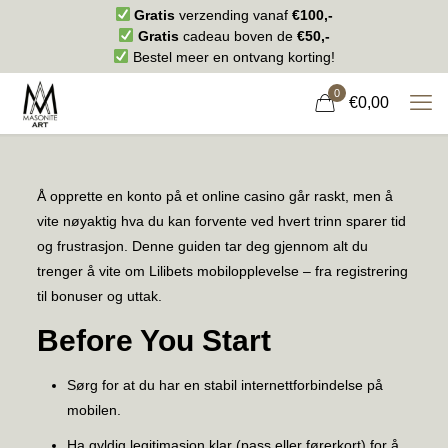
Gratis
verzending vanaf
€100,-
Gratis
cadeau boven de
€50,-
Bestel meer en ontvang korting!
0
€0,00
Å opprette en konto på et online casino går raskt, men å
vite nøyaktig hva du kan forvente ved hvert trinn sparer tid
og frustrasjon. Denne guiden tar deg gjennom alt du
trenger å vite om Lilibets mobilopplevelse – fra registrering
til bonuser og uttak.
Before You Start
Sørg for at du har en stabil internettforbindelse på
mobilen.
Ha gyldig legitimasjon klar (pass eller førerkort) for å