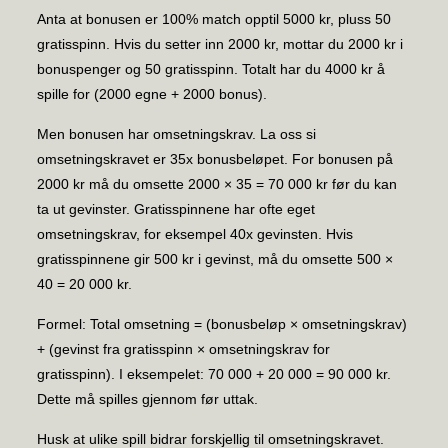
Anta at bonusen er 100% match opptil 5000 kr, pluss 50
gratisspinn. Hvis du setter inn 2000 kr, mottar du 2000 kr i
bonuspenger og 50 gratisspinn. Totalt har du 4000 kr å
spille for (2000 egne + 2000 bonus).
Men bonusen har omsetningskrav. La oss si
omsetningskravet er 35x bonusbeløpet. For bonusen på
2000 kr må du omsette 2000 × 35 = 70 000 kr før du kan
ta ut gevinster. Gratisspinnene har ofte eget
omsetningskrav, for eksempel 40x gevinsten. Hvis
gratisspinnene gir 500 kr i gevinst, må du omsette 500 ×
40 = 20 000 kr.
Formel: Total omsetning = (bonusbeløp × omsetningskrav)
+ (gevinst fra gratisspinn × omsetningskrav for
gratisspinn). I eksempelet: 70 000 + 20 000 = 90 000 kr.
Dette må spilles gjennom før uttak.
Husk at ulike spill bidrar forskjellig til omsetningskravet.