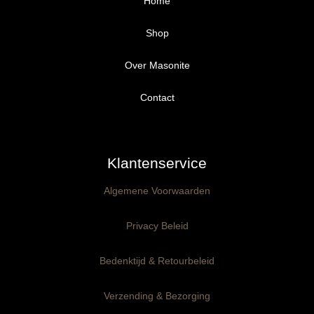
Home
Shop
Over Masonite
Alle producten
Proefpakket
Contact
Ongegrond panelen
Klantenservice
Kant-en-Klaar panelen
3mm dik
Algemene Voorwaarden
Ophangklaar panelen
6mm dik
3mm dik
Privacy Beleid
Maatwerk
6mm dik
Bedenktijd & Retourbeleid
Verzending & Bezorging