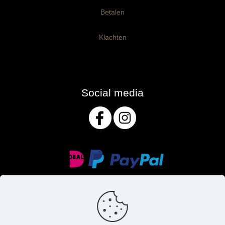
Betalen
Klachten
Social media