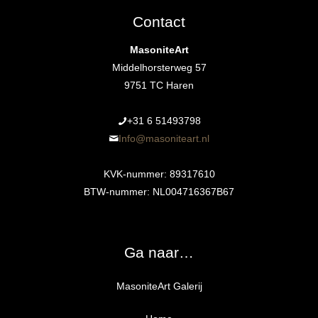
Contact
MasoniteArt
Middelhorsterweg 57
9751 TC Haren
+31 6 51493798‬
Info@masoniteart.nl
KVK-nummer: 89317610
BTW-nummer: NL004716367B67
Ga naar…
MasoniteArt Galerij