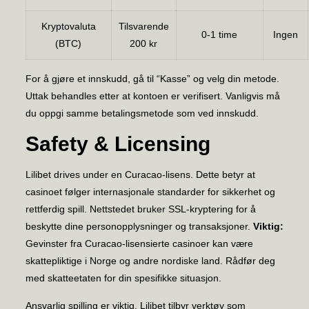
Kryptovaluta
Tilsvarende
0-1 time
Ingen
(BTC)
200 kr
For å gjøre et innskudd, gå til “Kasse” og velg din metode.
Uttak behandles etter at kontoen er verifisert. Vanligvis må
du oppgi samme betalingsmetode som ved innskudd.
Safety & Licensing
Lilibet drives under en Curacao-lisens. Dette betyr at
casinoet følger internasjonale standarder for sikkerhet og
rettferdig spill. Nettstedet bruker SSL-kryptering for å
beskytte dine personopplysninger og transaksjoner.
Viktig:
Gevinster fra Curacao-lisensierte casinoer kan være
skattepliktige i Norge og andre nordiske land. Rådfør deg
med skatteetaten for din spesifikke situasjon.
Ansvarlig spilling er viktig. Lilibet tilbyr verktøy som