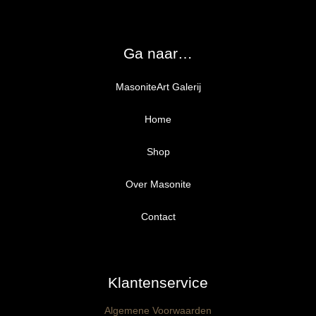
Ga naar…
MasoniteArt Galerij
Home
Shop
Over Masonite
Alle producten
Proefpakket
Contact
Ongegrond panelen
Klantenservice
Kant-en-Klaar panelen
3mm dik
Algemene Voorwaarden
Ophangklaar panelen
6mm dik
3mm dik