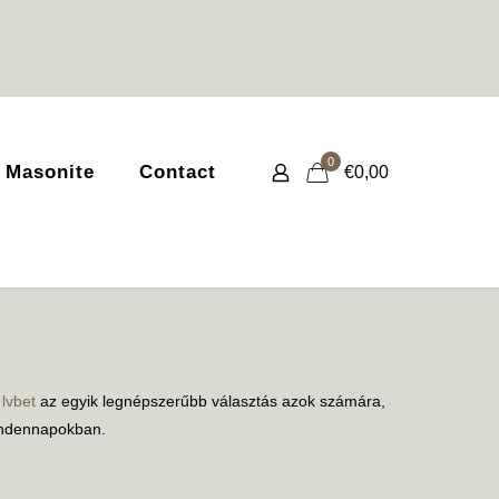
0
 Masonite
Contact
€0,00
z
lvbet
az egyik legnépszerűbb választás azok számára,
mindennapokban.