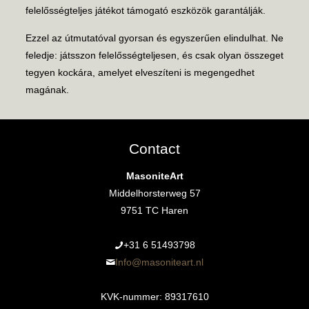
felelősségteljes játékot támogató eszközök garantálják.
Ezzel az útmutatóval gyorsan és egyszerűen elindulhat. Ne
feledje: játsszon felelősségteljesen, és csak olyan összeget
tegyen kockára, amelyet elveszíteni is megengedhet
magának.
Contact
MasoniteArt
Middelhorsterweg 57
9751 TC Haren
+31 6 51493798‬
Info@masoniteart.nl
KVK-nummer: 89317610