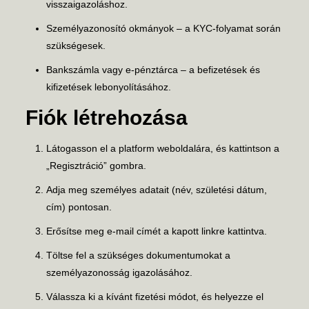
visszaigazoláshoz.
Személyazonosító okmányok – a KYC-folyamat során
szükségesek.
Bankszámla vagy e-pénztárca – a befizetések és
kifizetések lebonyolításához.
Fiók létrehozása
Látogasson el a platform weboldalára, és kattintson a
„Regisztráció” gombra.
Adja meg személyes adatait (név, születési dátum,
cím) pontosan.
Erősítse meg e-mail címét a kapott linkre kattintva.
Töltse fel a szükséges dokumentumokat a
személyazonosság igazolásához.
Válassza ki a kívánt fizetési módot, és helyezze el