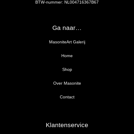
BTW-nummer: NL004716367B67
Ga naar…
MasoniteArt Galerij
Home
Shop
Over Masonite
Alle producten
Proefpakket
Contact
Ongegrond panelen
Klantenservice
Kant-en-Klaar panelen
3mm dik