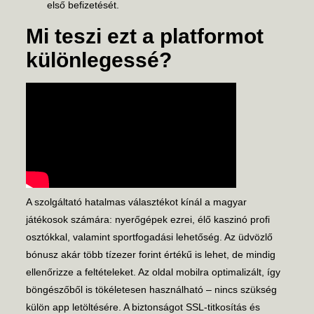
első befizetését.
Mi teszi ezt a platformot
különlegessé?
A szolgáltató hatalmas választékot kínál a magyar
játékosok számára: nyerőgépek ezrei, élő kaszinó profi
osztókkal, valamint sportfogadási lehetőség. Az üdvözlő
bónusz akár több tízezer forint értékű is lehet, de mindig
ellenőrizze a feltételeket. Az oldal mobilra optimalizált, így
böngészőből is tökéletesen használható – nincs szükség
külön app letöltésére. A biztonságot SSL-titkosítás és