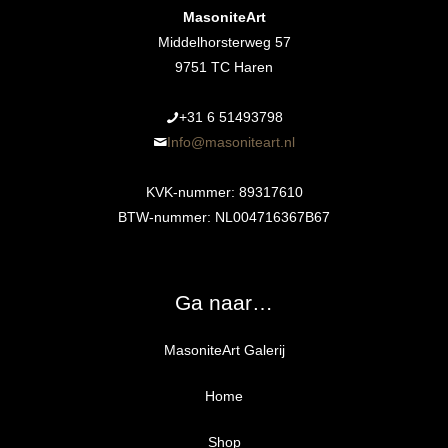
MasoniteArt
Middelhorsterweg 57
9751 TC Haren
+31 6 51493798‬
Info@masoniteart.nl
KVK-nummer: 89317610
BTW-nummer: NL004716367B67
Ga naar…
MasoniteArt Galerij
Home
Shop