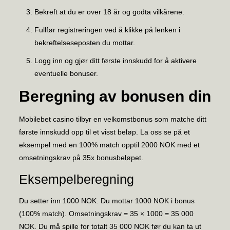
Bekreft at du er over 18 år og godta vilkårene.
Fullfør registreringen ved å klikke på lenken i
bekreftelseseposten du mottar.
Logg inn og gjør ditt første innskudd for å aktivere
eventuelle bonuser.
Beregning av bonusen din
Mobilebet casino tilbyr en velkomstbonus som matche ditt
første innskudd opp til et visst beløp. La oss se på et
eksempel med en 100% match opptil 2000 NOK med et
omsetningskrav på 35x bonusbeløpet.
Eksempelberegning
Du setter inn 1000 NOK. Du mottar 1000 NOK i bonus
(100% match). Omsetningskrav = 35 × 1000 = 35 000
NOK. Du må spille for totalt 35 000 NOK før du kan ta ut