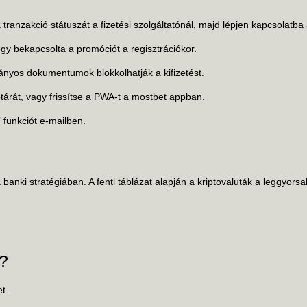
tranzakció státuszát a fizetési szolgáltatónál, majd lépjen kapcsolatba 
gy bekapcsolta a promóciót a regisztrációkor.
hiányos dokumentumok blokkolhatják a kifizetést.
ótárát, vagy frissítse a PWA-t a mostbet appban.
ó” funkciót e-mailben.
a banki stratégiában. A fenti táblázat alapján a kriptovaluták a leggyo
e?
t.