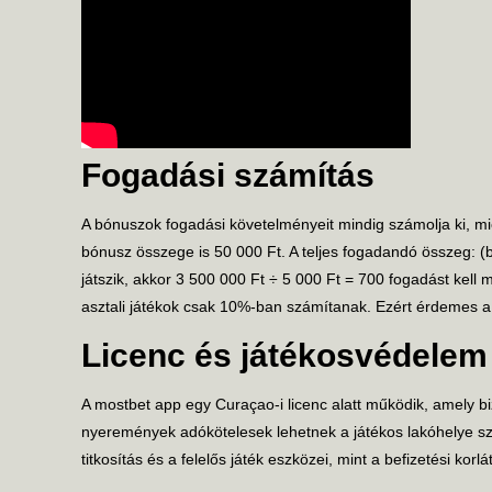
Fogadási számítás
A bónuszok fogadási követelményeit mindig számolja ki, mi
bónusz összege is 50 000 Ft. A teljes fogadandó összeg: (b
játszik, akkor 3 500 000 Ft ÷ 5 000 Ft = 700 fogadást kell
asztali játékok csak 10%-ban számítanak. Ezért érdemes a
Licenc és játékosvédelem
A mostbet app egy Curaçao-i licenc alatt működik, amely bi
nyeremények adókötelesek lehetnek a játékos lakóhelye szer
titkosítás és a felelős játék eszközei, mint a befizetési korl