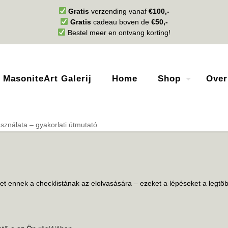
Gratis
verzending vanaf
€100,-
Gratis
cadeau boven de
€50,-
Bestel meer en ontvang korting!
MasoniteArt Galerij
Home
Shop
Over
sználata – gyakorlati útmutató
cet ennek a checklistának az elolvasására – ezeket a lépéseket a legtöb