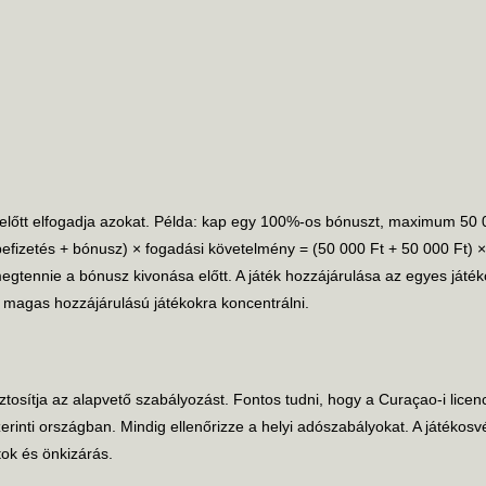
előtt elfogadja azokat. Példa: kap egy 100%-os bónuszt, maximum 50 00
efizetés + bónusz) × fogadási követelmény = (50 000 Ft + 50 000 Ft) ×
 megtennie a bónusz kivonása előtt. A játék hozzájárulása az egyes ját
 magas hozzájárulású játékokra koncentrálni.
ztosítja az alapvető szabályozást. Fontos tudni, hogy a Curaçao-i lice
inti országban. Mindig ellenőrizze a helyi adószabályokat. A játékosvé
átok és önkizárás.