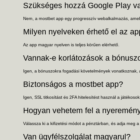
Szükséges hozzá Google Play v
Nem, a mostbet app egy progresszív webalkalmazás, amelye
Milyen nyelveken érhető el az a
Az app magyar nyelven is teljes körűen elérhető.
Vannak-e korlátozások a bónusz
Igen, a bónuszokra fogadási követelmények vonatkoznak, ame
Biztonságos a mostbet app?
Igen, SSL titkosítást és 2FA hitelesítést használ a játékos
Hogyan vehetem fel a nyeremén
Válassza ki a kifizetési módot a pénztárban, és adja meg 
Van ügyfélszolgálat magyarul?