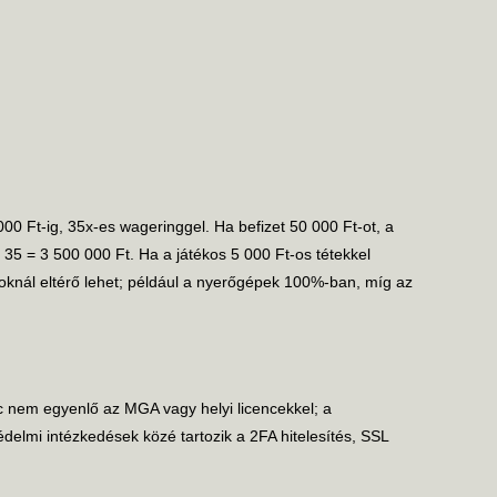
0 Ft-ig, 35x-es wageringgel. Ha befizet 50 000 Ft-ot, a
 35 = 3 500 000 Ft. Ha a játékos 5 000 Ft-os tétekkel
ékoknál eltérő lehet; például a nyerőgépek 100%-ban, míg az
nc nem egyenlő az MGA vagy helyi licencekkel; a
delmi intézkedések közé tartozik a 2FA hitelesítés, SSL