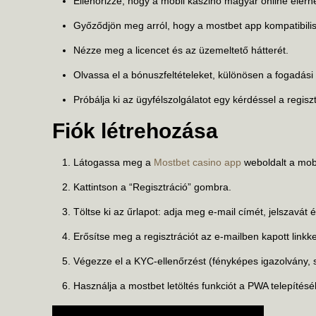
Ellenőrizze, hogy a mobil kaszinó magyar online elérh
Győződjön meg arról, hogy a mostbet app kompatibilis
Nézze meg a licencet és az üzemeltető hátterét.
Olvassa el a bónuszfeltételeket, különösen a fogadás
Próbálja ki az ügyfélszolgálatot egy kérdéssel a regiszt
Fiók létrehozása
Látogassa meg a
Mostbet casino app
weboldalt a mob
Kattintson a “Regisztráció” gombra.
Töltse ki az űrlapot: adja meg e-mail címét, jelszavát 
Erősítse meg a regisztrációt az e-mailben kapott linkke
Végezze el a KYC-ellenőrzést (fényképes igazolvány, s
Használja a mostbet letöltés funkciót a PWA telepítésé