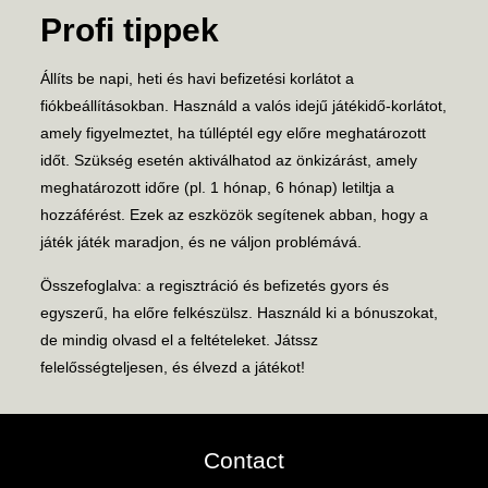
Profi tippek
Állíts be napi, heti és havi befizetési korlátot a
fiókbeállításokban. Használd a valós idejű játékidő-korlátot,
amely figyelmeztet, ha túlléptél egy előre meghatározott
időt. Szükség esetén aktiválhatod az önkizárást, amely
meghatározott időre (pl. 1 hónap, 6 hónap) letiltja a
hozzáférést. Ezek az eszközök segítenek abban, hogy a
játék játék maradjon, és ne váljon problémává.
Összefoglalva: a regisztráció és befizetés gyors és
egyszerű, ha előre felkészülsz. Használd ki a bónuszokat,
de mindig olvasd el a feltételeket. Játssz
felelősségteljesen, és élvezd a játékot!
Contact