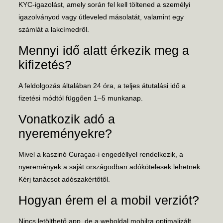
KYC-igazolást, amely során fel kell töltened a személyi
igazolványod vagy útleveled másolatát, valamint egy
számlát a lakcímedről.
Mennyi idő alatt érkezik meg a
kifizetés?
A feldolgozás általában 24 óra, a teljes átutalási idő a
fizetési módtól függően 1–5 munkanap.
Vonatkozik adó a
nyereményekre?
Mivel a kaszinó Curaçao-i engedéllyel rendelkezik, a
nyeremények a saját országodban adókötelesek lehetnek.
Kérj tanácsot adószakértőtől.
Hogyan érem el a mobil verziót?
Nincs letölthető app, de a weboldal mobilra optimalizált.