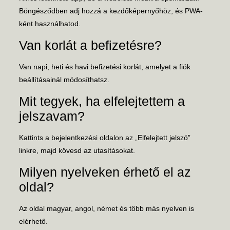
Böngésződben adj hozzá a kezdőképernyőhöz, és PWA-
ként használhatod.
Van korlát a befizetésre?
Van napi, heti és havi befizetési korlát, amelyet a fiók
beállításainál módosíthatsz.
Mit tegyek, ha elfelejtettem a
jelszavam?
Kattints a bejelentkezési oldalon az „Elfelejtett jelszó”
linkre, majd kövesd az utasításokat.
Milyen nyelveken érhető el az
oldal?
Az oldal magyar, angol, német és több más nyelven is
elérhető.