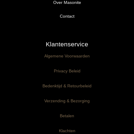
Over Masonite
Alle producten
Proefpakket
Contact
Ongegrond panelen
Klantenservice
Kant-en-Klaar panelen
3mm dik
Algemene Voorwaarden
Ophangklaar panelen
6mm dik
3mm dik
Privacy Beleid
Maatwerk
6mm dik
Bedenktijd & Retourbeleid
Verzending & Bezorging
Betalen
Klachten