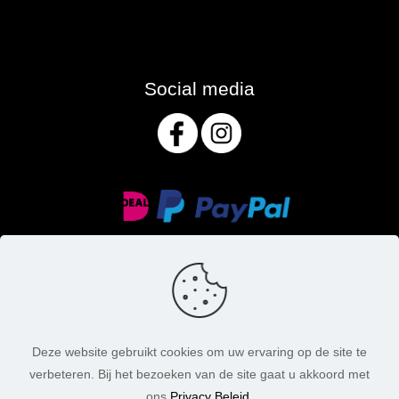
Social media
Deze website gebruikt cookies om uw ervaring op de site te
verbeteren. Bij het bezoeken van de site gaat u akkoord met
© MasoniteArt. Alle rechten voorbehouden. 2026 |
ons
Privacy Beleid
.