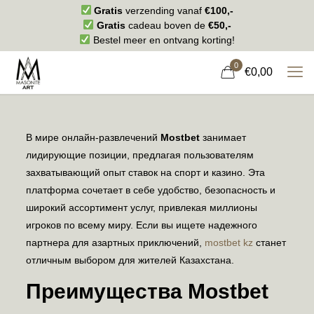
Gratis
verzending vanaf
€100,-
Gratis
cadeau boven de
€50,-
Bestel meer en ontvang korting!
0
€0,00
В мире онлайн-развлечений
Mostbet
занимает
лидирующие позиции, предлагая пользователям
захватывающий опыт ставок на спорт и казино. Эта
платформа сочетает в себе удобство, безопасность и
широкий ассортимент услуг, привлекая миллионы
игроков по всему миру. Если вы ищете надежного
партнера для азартных приключений,
mostbet kz
станет
отличным выбором для жителей Казахстана.
Преимущества Mostbet