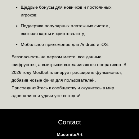
Щедрые бонусы для новичков и постоянных
игроков;
Поддержка популярных платежных систем,
включая карты и криптовалюту;
Мобильное приложение для Android и iOS.
Безопасность на первом месте: все данные
шифруются, а выигрыши выплачиваются оперативно. В
2026 году Mostbet планирует расширить функционал,
добавив новые фичи для пользователей.
Присоединяйтесь к сообществу и окунитесь в мир
адреналина и удачи уже сегодня!
Contact
MasoniteArt