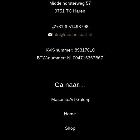
Middelhorsterweg 57
9751 TC Haren
+31 6 51493798‬
Info@masoniteart.nl
KVK-nummer: 89317610
BTW-nummer: NL004716367B67
Ga naar…
MasoniteArt Galerij
Home
Shop