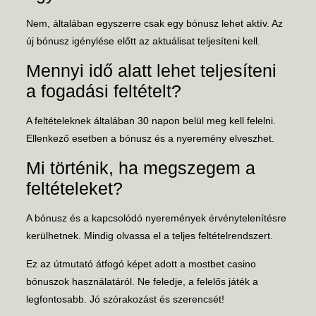
Nem, általában egyszerre csak egy bónusz lehet aktív. Az
új bónusz igénylése előtt az aktuálisat teljesíteni kell.
Mennyi idő alatt lehet teljesíteni
a fogadási feltételt?
A feltételeknek általában 30 napon belül meg kell felelni.
Ellenkező esetben a bónusz és a nyeremény elveszhet.
Mi történik, ha megszegem a
feltételeket?
A bónusz és a kapcsolódó nyeremények érvénytelenítésre
kerülhetnek. Mindig olvassa el a teljes feltételrendszert.
Ez az útmutató átfogó képet adott a mostbet casino
bónuszok használatáról. Ne feledje, a felelős játék a
legfontosabb. Jó szórakozást és szerencsét!