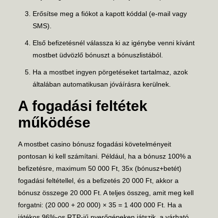
Erősítse meg a fiókot a kapott kóddal (e-mail vagy
SMS).
Első befizetésnél válassza ki az igénybe venni kívánt
mostbet üdvözlő bónuszt a bónuszlistából.
Ha a mostbet ingyen pörgetéseket tartalmaz, azok
általában automatikusan jóváírásra kerülnek.
A fogadási feltétek
működése
A mostbet casino bónusz fogadási követelményeit
pontosan ki kell számítani. Például, ha a bónusz 100% a
befizetésre, maximum 50 000 Ft, 35x (bónusz+betét)
fogadási feltétellel, és a befizetés 20 000 Ft, akkor a
bónusz összege 20 000 Ft. A teljes összeg, amit meg kell
forgatni: (20 000 + 20 000) × 35 = 1 400 000 Ft. Ha a
játékos 96%-os RTP-jű nyerőgépeken játszik, a várható