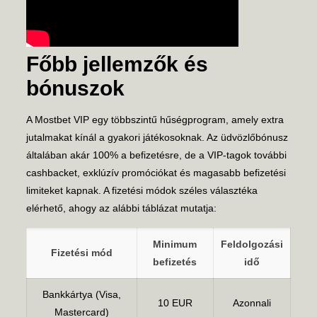
Főbb jellemzők és
bónuszok
A Mostbet VIP egy többszintű hűségprogram, amely extra
jutalmakat kínál a gyakori játékosoknak. Az üdvözlőbónusz
általában akár 100% a befizetésre, de a VIP-tagok további
cashbacket, exklúzív promóciókat és magasabb befizetési
limiteket kapnak. A fizetési módok széles választéka
elérhető, ahogy az alábbi táblázat mutatja:
Minimum
Feldolgozási
Fizetési mód
befizetés
idő
Bankkártya (Visa,
10 EUR
Azonnali
Mastercard)