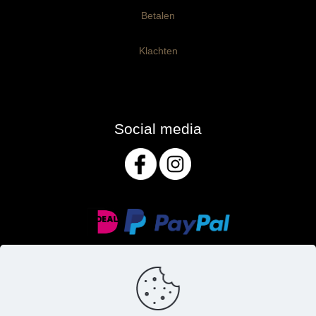
Betalen
Klachten
Social media