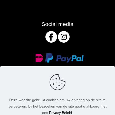
Social media
Deze website gebruikt cookies om uw ervaring op de site te
verbeteren. Bij het bezoeken van de site gaat u akkoord met
© MasoniteArt. Alle rechten voorbehouden. 2026 |
ons
Privacy Beleid
.
Webdesign:
Chuck's Webdesign