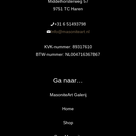
Middelhorsterweg 57
9751 TC Haren
+31 6 51493798‬
Info@masoniteart.nl
KVK-nummer: 89317610
BTW-nummer: NL004716367B67
Ga naar…
MasoniteArt Galerij
Home
Shop