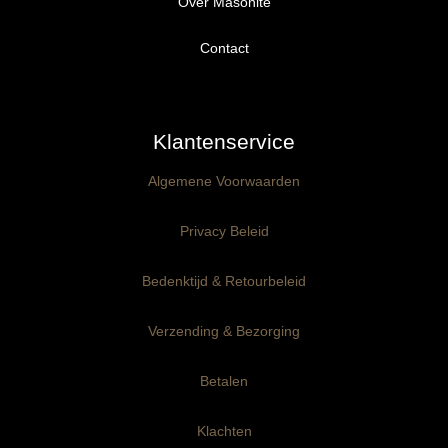
Over Masonite
Alle producten
Proefpakket
Contact
Ongegrond panelen
Klantenservice
Kant-en-Klaar panelen
3mm dik
Algemene Voorwaarden
Ophangklaar panelen
6mm dik
3mm dik
Privacy Beleid
Maatwerk
6mm dik
Bedenktijd & Retourbeleid
Verzending & Bezorging
Betalen
Klachten