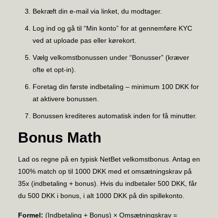
Bekræft din e-mail via linket, du modtager.
Log ind og gå til “Min konto” for at gennemføre KYC
ved at uploade pas eller kørekort.
Vælg velkomstbonussen under “Bonusser” (kræver
ofte et opt-in).
Foretag din første indbetaling – minimum 100 DKK for
at aktivere bonussen.
Bonussen krediteres automatisk inden for få minutter.
Bonus Math
Lad os regne på en typisk NetBet velkomstbonus. Antag en
100% match op til 1000 DKK med et omsætningskrav på
35x (indbetaling + bonus). Hvis du indbetaler 500 DKK, får
du 500 DKK i bonus, i alt 1000 DKK på din spillekonto.
Formel:
(Indbetaling + Bonus) × Omsætningskrav =