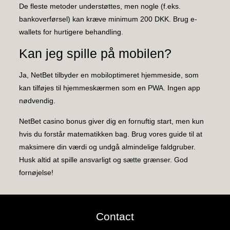
De fleste metoder understøttes, men nogle (f.eks.
bankoverførsel) kan kræve minimum 200 DKK. Brug e-
wallets for hurtigere behandling.
Kan jeg spille på mobilen?
Ja, NetBet tilbyder en mobiloptimeret hjemmeside, som
kan tilføjes til hjemmeskærmen som en PWA. Ingen app
nødvendig.
NetBet casino bonus giver dig en fornuftig start, men kun
hvis du forstår matematikken bag. Brug vores guide til at
maksimere din værdi og undgå almindelige faldgruber.
Husk altid at spille ansvarligt og sætte grænser. God
fornøjelse!
Contact