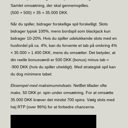
Samlet omsætning, der skal gennemspilles.
(500 + 500) × 35 = 35.000 DKK.
Når du spiller, bidrager forskellige spil forskelligt. Slots
bidrager typisk 100%, mens bordspil som blackjack kun
bidrager 10-20%. Hvis du spiller udelukkende slots med en
husfordel på ca. 4%, kan du forvente et tab på omkring 4%
× 35.000 = 1.400 DKK, mens du omsætter. Det betyder, at
din reelle bonusværdi er 500 DKK (bonus) minus tab =
-900 DKK (hvis du spiller uheldigt). Med strategisk spil kan
du dog minimere tabet.
Eksempel med maksimumindsats:
NetBet tillader ofte
maks. 50 DKK pr. spin under omsætning. For at omsætte
35.000 DKK kræver det mindst 700 spins. Vælg slots med
høj RTP (over 96%) for at forbedre chancerne.