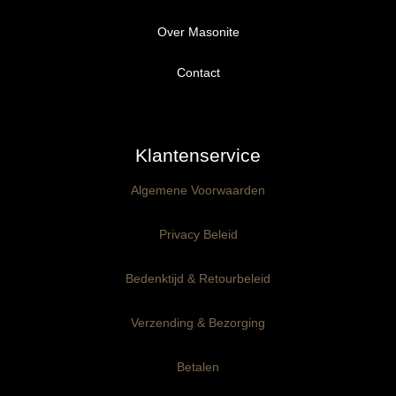
Over Masonite
Alle producten
Proefpakket
Contact
Ongegrond panelen
Klantenservice
Kant-en-Klaar panelen
3mm dik
Algemene Voorwaarden
Ophangklaar panelen
6mm dik
3mm dik
Privacy Beleid
Maatwerk
6mm dik
Bedenktijd & Retourbeleid
Verzending & Bezorging
Betalen