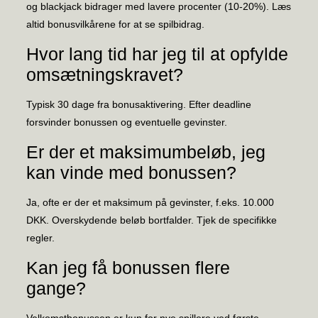
og blackjack bidrager med lavere procenter (10-20%). Læs
altid bonusvilkårene for at se spilbidrag.
Hvor lang tid har jeg til at opfylde
omsætningskravet?
Typisk 30 dage fra bonusaktivering. Efter deadline
forsvinder bonussen og eventuelle gevinster.
Er der et maksimumbeløb, jeg
kan vinde med bonussen?
Ja, ofte er der et maksimum på gevinster, f.eks. 10.000
DKK. Overskydende beløb bortfalder. Tjek de specifikke
regler.
Kan jeg få bonussen flere
gange?