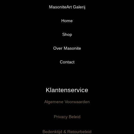
MasoniteArt Galerij
Home
Shop
Over Masonite
Alle producten
Proefpakket
Contact
Ongegrond panelen
Klantenservice
Kant-en-Klaar panelen
3mm dik
Algemene Voorwaarden
Ophangklaar panelen
6mm dik
3mm dik
Privacy Beleid
Maatwerk
6mm dik
Bedenktijd & Retourbeleid