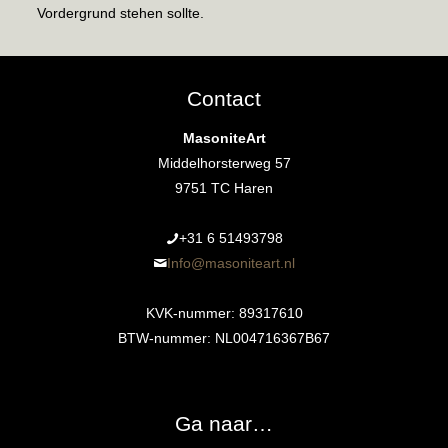
Vordergrund stehen sollte.
Contact
MasoniteArt
Middelhorsterweg 57
9751 TC Haren
+31 6 51493798‬
Info@masoniteart.nl
KVK-nummer: 89317610
BTW-nummer: NL004716367B67
Ga naar…