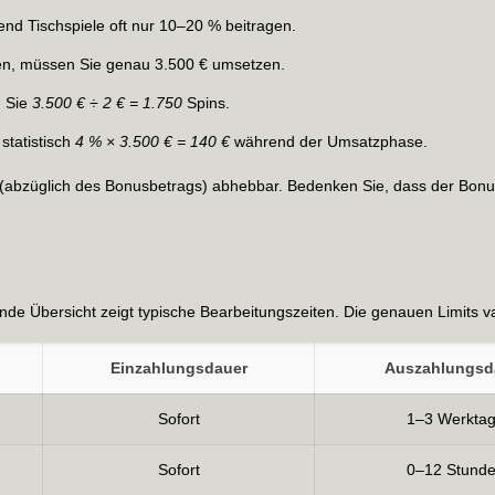
end Tischspiele oft nur 10–20 % beitragen.
elen, müssen Sie genau 3.500 € umsetzen.
n Sie
3.500 € ÷ 2 € = 1.750
Spins.
statistisch
4 % × 3.500 € = 140 €
während der Umsatzphase.
abzüglich des Bonusbetrags) abhebbar. Bedenken Sie, dass der Bonusbe
de Übersicht zeigt typische Bearbeitungszeiten. Die genauen Limits v
Einzahlungsdauer
Auszahlungsd
Sofort
1–3 Werkta
Sofort
0–12 Stund