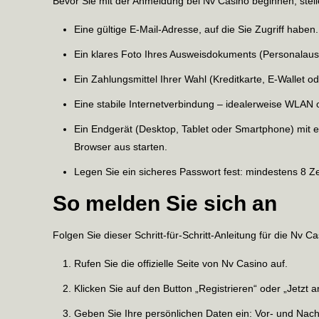
Bevor Sie mit der Anmeldung bei Nv Casino beginnen, stelle
Eine gültige E‑Mail-Adresse, auf die Sie Zugriff haben.
Ein klares Foto Ihres Ausweisdokuments (Personalausw
Ein Zahlungsmittel Ihrer Wahl (Kreditkarte, E‑Wallet 
Eine stabile Internetverbindung – idealerweise WLAN
Ein Endgerät (Desktop, Tablet oder Smartphone) mit e
Browser aus starten.
Legen Sie ein sicheres Passwort fest: mindestens 8 
So melden Sie sich an
Folgen Sie dieser Schritt‑für‑Schritt‑Anleitung für die Nv C
Rufen Sie die offizielle Seite von Nv Casino auf.
Klicken Sie auf den Button „Registrieren“ oder „Jetzt 
Geben Sie Ihre persönlichen Daten ein: Vor‑ und Na