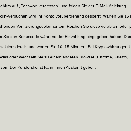
schirm auf „Passwort vergessen“ und folgen Sie der E‑Mail‑Anleitung.
in‑Versuchen wird Ihr Konto vorübergehend gesperrt. Warten Sie 15 M
tehenden Verifizierungsdokumenten. Reichen Sie diese vorab ein oder p
ass Sie den Bonuscode während der Einzahlung eingegeben haben. Das 
saktionsdetails und warten Sie 10–15 Minuten. Bei Kryptowährungen k
ies oder wechseln Sie zu einem anderen Browser (Chrome, Firefox, 
assen. Der Kundendienst kann Ihnen Auskunft geben.