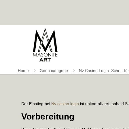
Home
Geen categorie
Nv Casino Login: Schritt-für
Der Einstieg bei
Nv casino login
ist unkompliziert, sobald S
Vorbereitung