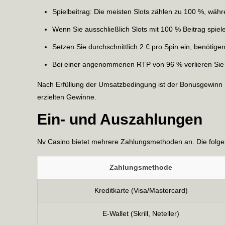
Spielbeitrag: Die meisten Slots zählen zu 100 %, währ
Wenn Sie ausschließlich Slots mit 100 % Beitrag spi
Setzen Sie durchschnittlich 2 € pro Spin ein, benötige
Bei einer angenommenen RTP von 96 % verlieren Sie 
Nach Erfüllung der Umsatzbedingung ist der Bonusgewinn (
erzielten Gewinne.
Ein‑ und Auszahlungen
Nv Casino bietet mehrere Zahlungsmethoden an. Die folgen
Zahlungsmethode
Kreditkarte (Visa/Mastercard)
E‑Wallet (Skrill, Neteller)