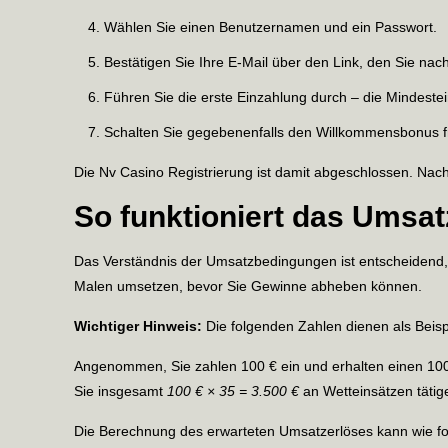
Wählen Sie einen Benutzernamen und ein Passwort.
Bestätigen Sie Ihre E‑Mail über den Link, den Sie nach
Führen Sie die erste Einzahlung durch – die Mindestei
Schalten Sie gegebenenfalls den Willkommensbonus fr
Die Nv Casino Registrierung ist damit abgeschlossen. Nac
So funktioniert das Umsa
Das Verständnis der Umsatzbedingungen ist entscheidend,
Malen umsetzen, bevor Sie Gewinne abheben können.
Wichtiger Hinweis:
Die folgenden Zahlen dienen als Beisp
Angenommen, Sie zahlen 100 € ein und erhalten einen 100
Sie insgesamt
100 € × 35 = 3.500 €
an Wetteinsätzen tätig
Die Berechnung des erwarteten Umsatzerlöses kann wie fo