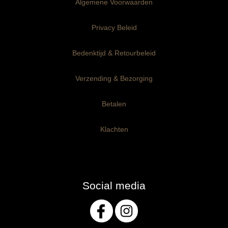
Algemene Voorwaarden
Ophangklaar panelen
6mm dik
3mm dik
Privacy Beleid
Maatwerk
6mm dik
Bedenktijd & Retourbeleid
Verzending & Bezorging
Betalen
Klachten
Social media