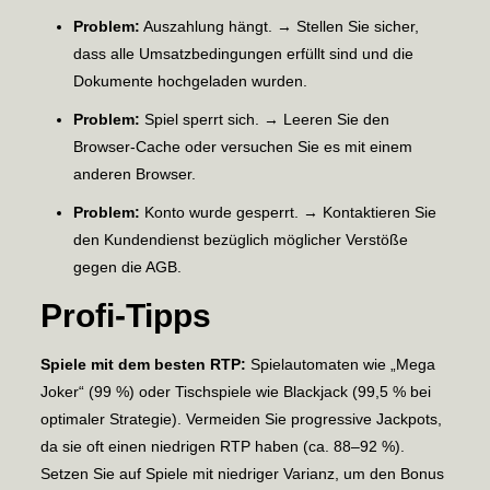
Problem:
Auszahlung hängt. → Stellen Sie sicher,
dass alle Umsatzbedingungen erfüllt sind und die
Dokumente hochgeladen wurden.
Problem:
Spiel sperrt sich. → Leeren Sie den
Browser-Cache oder versuchen Sie es mit einem
anderen Browser.
Problem:
Konto wurde gesperrt. → Kontaktieren Sie
den Kundendienst bezüglich möglicher Verstöße
gegen die AGB.
Profi-Tipps
Spiele mit dem besten RTP:
Spielautomaten wie „Mega
Joker“ (99 %) oder Tischspiele wie Blackjack (99,5 % bei
optimaler Strategie). Vermeiden Sie progressive Jackpots,
da sie oft einen niedrigen RTP haben (ca. 88–92 %).
Setzen Sie auf Spiele mit niedriger Varianz, um den Bonus