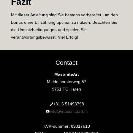
Fazit
Mit dieser Anleitung sind Sie bestens vorbereitet, um den
Bonus ohne Einzahlung optimal zu nutzen. Beachten Sie
die Umsatzbedingungen und spielen Sie
verantwortungsbewusst. Viel Erfolg!
Contact
MasoniteArt
Middelhorsterweg 57
9751 TC Haren
+31 6 51493798‬
Info@masoniteart.nl
KVK-nummer: 89317610