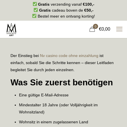
Gratis
verzending vanaf
€100,-
Gratis
cadeau boven de
€50,-
Bestel meer en ontvang korting!
0
€0,00
Der Einstieg bei
Nv casino code ohne einzahlung
ist
einfach, sobald Sie die Schritte kennen – dieser Leitfaden
begleitet Sie durch jeden einzelnen.
Was Sie zuerst benötigen
Eine gültige E-Mail-Adresse
Mindestalter 18 Jahre (oder Volljährigkeit im
Wohnsitzland)
Wohnsitz in einem zugelassenen Land