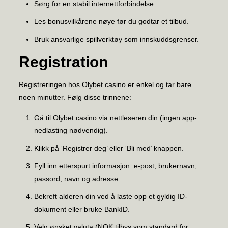
Sørg for en stabil internettforbindelse.
Les bonusvilkårene nøye før du godtar et tilbud.
Bruk ansvarlige spillverktøy som innskuddsgrenser.
Registration
Registreringen hos Olybet casino er enkel og tar bare
noen minutter. Følg disse trinnene:
Gå til Olybet casino via nettleseren din (ingen app-
nedlasting nødvendig).
Klikk på ‘Registrer deg’ eller ‘Bli med’ knappen.
Fyll inn etterspurt informasjon: e-post, brukernavn,
passord, navn og adresse.
Bekreft alderen din ved å laste opp et gyldig ID-
dokument eller bruke BankID.
Velg ønsket valuta (NOK tilbys som standard for