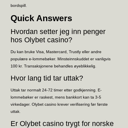
bordspill.
Quick Answers
Hvordan setter jeg inn penger
hos Olybet casino?
Du kan bruke Visa, Mastercard, Trustly eller andre
populære e-lommebøker. Minsteinnskuddet er vanligvis
100 kr. Transaksjonene behandles øyeblikkelig.
Hvor lang tid tar uttak?
Uttak tar normalt 24-72 timer etter godkjenning. E-
lommebøker er raskest, mens bankkort kan ta 3-5
virkedager. Olybet casino krever verifisering før første
uttak.
Er Olybet casino trygt for norske