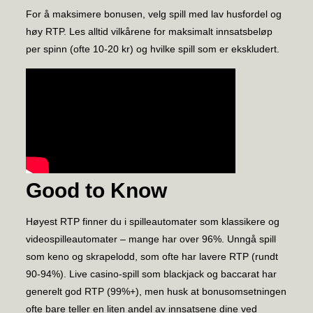
For å maksimere bonusen, velg spill med lav husfordel og
høy RTP. Les alltid vilkårene for maksimalt innsatsbeløp
per spinn (ofte 10-20 kr) og hvilke spill som er ekskludert.
Good to Know
Høyest RTP finner du i spilleautomater som klassikere og
videospilleautomater – mange har over 96%. Unngå spill
som keno og skrapelodd, som ofte har lavere RTP (rundt
90-94%). Live casino-spill som blackjack og baccarat har
generelt god RTP (99%+), men husk at bonusomsetningen
ofte bare teller en liten andel av innsatsene dine ved