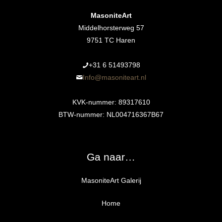
MasoniteArt
Middelhorsterweg 57
9751 TC Haren
+31 6 51493798‬
Info@masoniteart.nl
KVK-nummer: 89317610
BTW-nummer: NL004716367B67
Ga naar…
MasoniteArt Galerij
Home