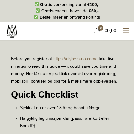
Gratis
verzending vanaf
€100,-
Gratis
cadeau boven de
€50,-
Bestel meer en ontvang korting!
0
€0,00
Before you register at
https://olybets-no.com/
, take five
minutes to read this guide — it could save you time and
money. Her får du en praktisk oversikt over registrering,
mobilspill, bonuser og tips for å maksimere opplevelsen.
Quick Checklist
Sjekk at du er over 18 år og bosatt i Norge.
Ha gyldig legitimasjon klar (pass, førerkort eller
BankID).