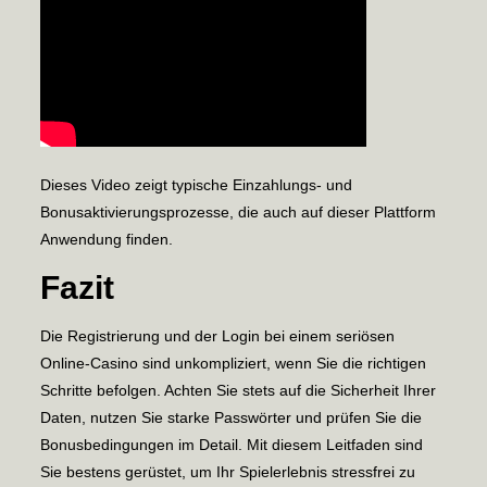
Dieses Video zeigt typische Einzahlungs- und
Bonusaktivierungsprozesse, die auch auf dieser Plattform
Anwendung finden.
Fazit
Die Registrierung und der Login bei einem seriösen
Online-Casino sind unkompliziert, wenn Sie die richtigen
Schritte befolgen. Achten Sie stets auf die Sicherheit Ihrer
Daten, nutzen Sie starke Passwörter und prüfen Sie die
Bonusbedingungen im Detail. Mit diesem Leitfaden sind
Sie bestens gerüstet, um Ihr Spielerlebnis stressfrei zu