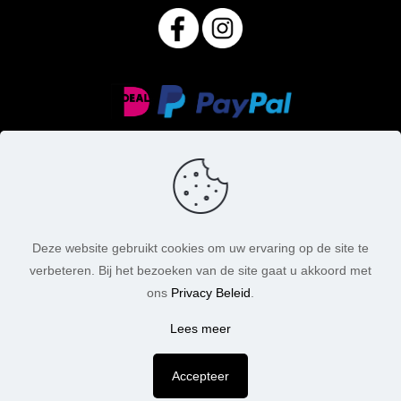
Deze website gebruikt cookies om uw ervaring op de site te
verbeteren. Bij het bezoeken van de site gaat u akkoord met
© MasoniteArt. Alle rechten voorbehouden. 2026 |
ons
Privacy Beleid
.
Webdesign:
Chuck's Webdesign
Lees meer
Accepteer
De waardering van www.masoniteart.nl/ bij
WebwinkelKeur Reviews