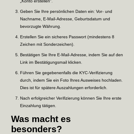
„Konto erstellen“.
Geben Sie Ihre persönlichen Daten ein: Vor- und
Nachname, E-Mail-Adresse, Geburtsdatum und
bevorzugte Währung.
Erstellen Sie ein sicheres Passwort (mindestens 8
Zeichen mit Sonderzeichen).
Bestätigen Sie Ihre E-Mail-Adresse, indem Sie auf den
Link im Bestätigungsmail klicken.
Führen Sie gegebenenfalls die KYC-Verifizierung
durch, indem Sie ein Foto Ihres Ausweises hochladen.
Dies ist für spätere Auszahlungen erforderlich.
Nach erfolgreicher Verifizierung können Sie Ihre erste
Einzahlung tätigen.
Was macht es
besonders?