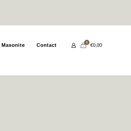
0
 Masonite
Contact
€0,00