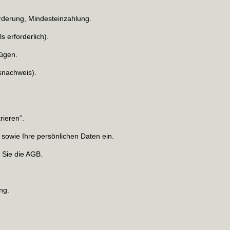
derung, Mindesteinzahlung.
 erforderlich).
fügen.
snachweis).
rieren”.
 sowie Ihre persönlichen Daten ein.
 Sie die AGB.
ng.