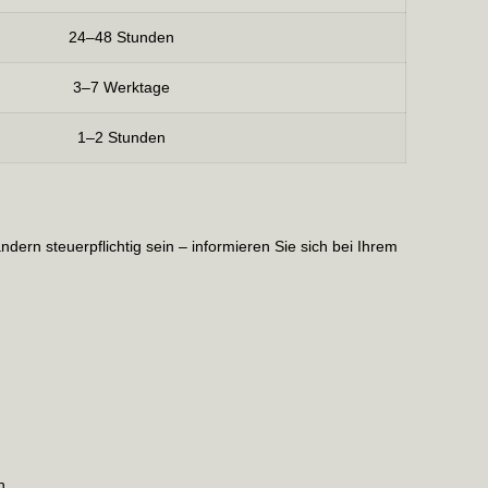
24–48 Stunden
3–7 Werktage
1–2 Stunden
ern steuerpflichtig sein – informieren Sie sich bei Ihrem
h.