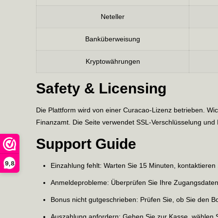
Neteller
Banküberweisung
Kryptowährungen
Safety & Licensing
Die Plattform wird von einer Curacao-Lizenz betrieben. Wi
Finanzamt. Die Seite verwendet SSL-Verschlüsselung und 
Support Guide
9,8
Einzahlung fehlt: Warten Sie 15 Minuten, kontaktieren
Anmeldeprobleme: Überprüfen Sie Ihre Zugangsdaten 
Bonus nicht gutgeschrieben: Prüfen Sie, ob Sie den 
Auszahlung anfordern: Gehen Sie zur Kasse, wählen Si