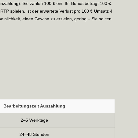
ahlung). Sie zahlen 100 € ein. Ihr Bonus beträgt 100 €.
TP spielen, ist der erwartete Verlust pro 100 € Umsatz 4
inlichkeit, einen Gewinn zu erzielen, gering – Sie sollten
Bearbeitungszeit Auszahlung
2–5 Werktage
24–48 Stunden