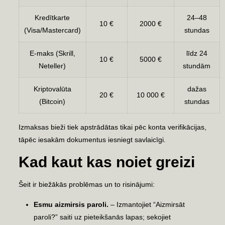
Kredītkarte
24–48
10 €
2000 €
(Visa/Mastercard)
stundas
E-maks (Skrill,
līdz 24
10 €
5000 €
Neteller)
stundām
Kriptovalūta
dažas
20 €
10 000 €
(Bitcoin)
stundas
Izmaksas bieži tiek apstrādātas tikai pēc konta verifikācijas,
tāpēc iesakām dokumentus iesniegt savlaicīgi.
Kad kaut kas noiet greizi
Šeit ir biežākās problēmas un to risinājumi:
Esmu aizmirsis paroli.
– Izmantojiet “Aizmirsāt
paroli?” saiti uz pieteikšanās lapas; sekojiet