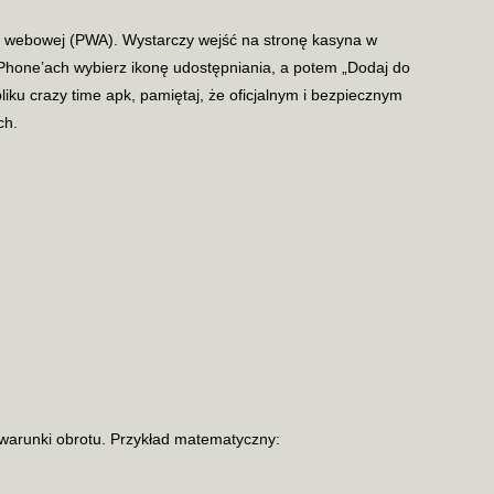
cji webowej (PWA). Wystarczy wejść na stronę kasyna w
iPhone’ach wybierz ikonę udostępniania, a potem „Dodaj do
liku crazy time apk, pamiętaj, że oficjalnym i bezpiecznym
ch.
 warunki obrotu. Przykład matematyczny: