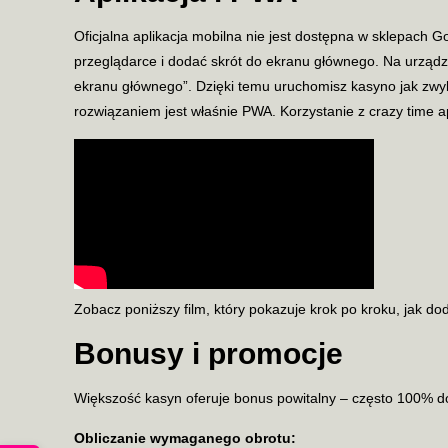
Oficjalna aplikacja mobilna nie jest dostępna w sklepach 
przeglądarce i dodać skrót do ekranu głównego. Na urządz
ekranu głównego”. Dzięki temu uruchomisz kasyno jak zwyk
rozwiązaniem jest właśnie PWA. Korzystanie z crazy time 
Zobacz poniższy film, który pokazuje krok po kroku, jak do
Bonusy i promocje
Większość kasyn oferuje bonus powitalny – często 100% d
Obliczanie wymaganego obrotu: