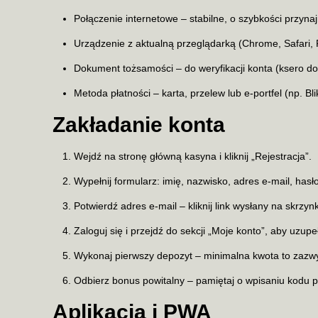
Połączenie internetowe – stabilne, o szybkości przyna
Urządzenie z aktualną przeglądarką (Chrome, Safari, F
Dokument tożsamości – do weryfikacji konta (ksero d
Metoda płatności – karta, przelew lub e-portfel (np. Blik,
Zakładanie konta
Wejdź na stronę główną kasyna i kliknij „Rejestracja”.
Wypełnij formularz: imię, nazwisko, adres e-mail, hasł
Potwierdź adres e-mail – kliknij link wysłany na skrzyn
Zaloguj się i przejdź do sekcji „Moje konto”, aby uzu
Wykonaj pierwszy depozyt – minimalna kwota to zazw
Odbierz bonus powitalny – pamiętaj o wpisaniu kodu p
Aplikacja i PWA