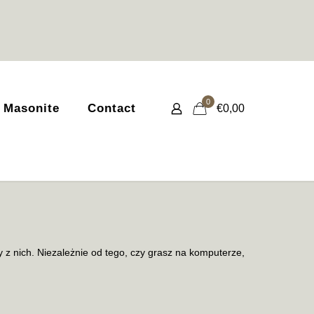
0
 Masonite
Contact
€0,00
 z nich. Niezależnie od tego, czy grasz na komputerze,