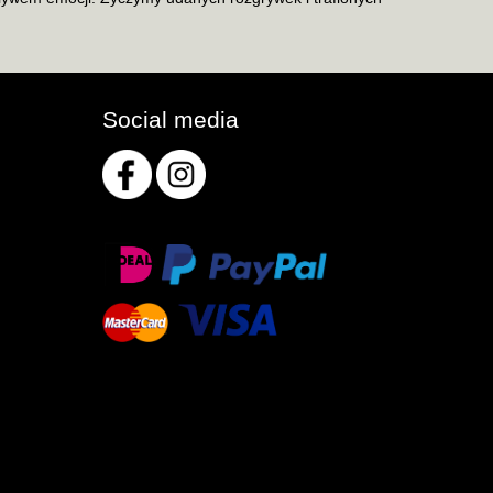
Social media