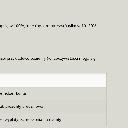
ją się w 100%, inne (np. gra na żywo) tylko w 10–20% –
iżej przykładowe poziomy (w rzeczywistości mogą się
enedżer konta
at, prezenty urodzinowe
ze wypłaty, zaproszenia na eventy