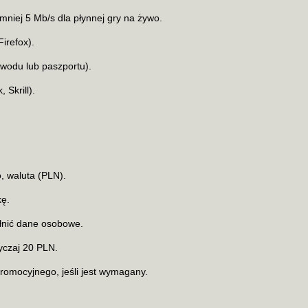
jmniej 5 Mb/s dla płynnej gry na żywo.
irefox).
owodu lub paszportu).
 Skrill).
o, waluta (PLN).
kę.
pełnić dane osobowe.
yczaj 20 PLN.
romocyjnego, jeśli jest wymagany.