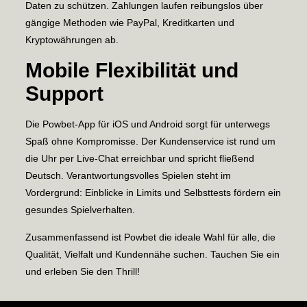
Daten zu schützen. Zahlungen laufen reibungslos über
gängige Methoden wie PayPal, Kreditkarten und
Kryptowährungen ab.
Mobile Flexibilität und
Support
Die Powbet-App für iOS und Android sorgt für unterwegs
Spaß ohne Kompromisse. Der Kundenservice ist rund um
die Uhr per Live-Chat erreichbar und spricht fließend
Deutsch. Verantwortungsvolles Spielen steht im
Vordergrund: Einblicke in Limits und Selbsttests fördern ein
gesundes Spielverhalten.
Zusammenfassend ist Powbet die ideale Wahl für alle, die
Qualität, Vielfalt und Kundennähe suchen. Tauchen Sie ein
und erleben Sie den Thrill!