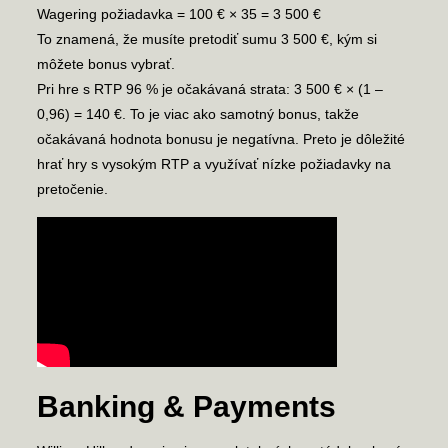
Wagering požiadavka = 100 € × 35 = 3 500 €
To znamená, že musíte pretodiť sumu 3 500 €, kým si
môžete bonus vybrať.
Pri hre s RTP 96 % je očakávaná strata: 3 500 € × (1 –
0,96) = 140 €. To je viac ako samotný bonus, takže
očakávaná hodnota bonusu je negatívna. Preto je dôležité
hrať hry s vysokým RTP a využívať nízke požiadavky na
pretočenie.
Banking & Payments