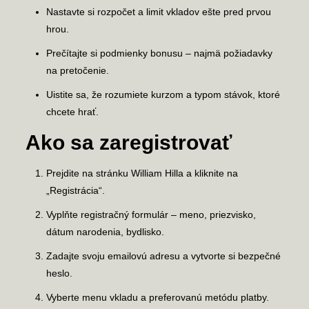
Nastavte si rozpočet a limit vkladov ešte pred prvou
hrou.
Prečítajte si podmienky bonusu – najmä požiadavky
na pretočenie.
Uistite sa, že rozumiete kurzom a typom stávok, ktoré
chcete hrať.
Ako sa zaregistrovať
Prejdite na stránku William Hilla a kliknite na
„Registrácia“.
Vyplňte registračný formulár – meno, priezvisko,
dátum narodenia, bydlisko.
Zadajte svoju emailovú adresu a vytvorte si bezpečné
heslo.
Vyberte menu vkladu a preferovanú metódu platby.