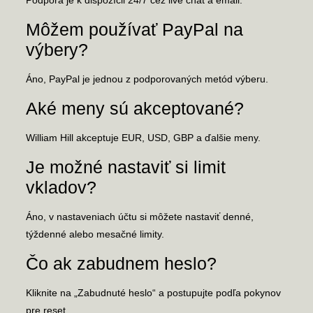
Podpora je k dispozícii 24/7 cez live chat a email.
Môžem používať PayPal na
výbery?
Áno, PayPal je jednou z podporovaných metód výberu.
Aké meny sú akceptované?
William Hill akceptuje EUR, USD, GBP a ďalšie meny.
Je možné nastaviť si limit
vkladov?
Áno, v nastaveniach účtu si môžete nastaviť denné,
týždenné alebo mesačné limity.
Čo ak zabudnem heslo?
Kliknite na „Zabudnuté heslo“ a postupujte podľa pokynov
pre reset.