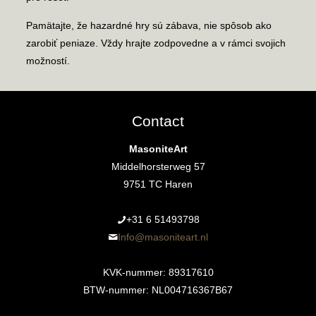
Pamätajte, že hazardné hry sú zábava, nie spôsob ako
zarobiť peniaze. Vždy hrajte zodpovedne a v rámci svojich
možností.
Contact
MasoniteArt
Middelhorsterweg 57
9751 TC Haren
+31 6 51493798‬
Info@masoniteart.nl
KVK-nummer: 89317610
BTW-nummer: NL004716367B67