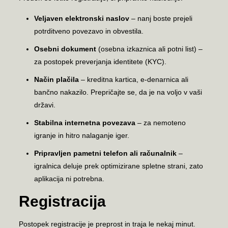
Veljaven elektronski naslov
– nanj boste prejeli
potrditveno povezavo in obvestila.
Osebni dokument
(osebna izkaznica ali potni list) –
za postopek preverjanja identitete (KYC).
Način plačila
– kreditna kartica, e-denarnica ali
bančno nakazilo. Prepričajte se, da je na voljo v vaši
državi.
Stabilna internetna povezava
– za nemoteno
igranje in hitro nalaganje iger.
Pripravljen pametni telefon ali računalnik
–
igralnica deluje prek optimizirane spletne strani, zato
aplikacija ni potrebna.
Registracija
Postopek registracije je preprost in traja le nekaj minut.