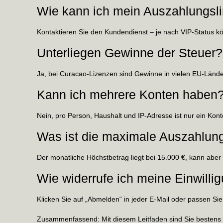
Wie kann ich mein Auszahlungsl
Kontaktieren Sie den Kundendienst – je nach VIP-Status kö
Unterliegen Gewinne der Steuer?
Ja, bei Curacao-Lizenzen sind Gewinne in vielen EU-Ländern
Kann ich mehrere Konten haben
Nein, pro Person, Haushalt und IP-Adresse ist nur ein Kont
Was ist die maximale Auszahlun
Der monatliche Höchstbetrag liegt bei 15.000 €, kann abe
Wie widerrufe ich meine Einwilli
Klicken Sie auf „Abmelden“ in jeder E-Mail oder passen Sie
Zusammenfassend: Mit diesem Leitfaden sind Sie bestens g