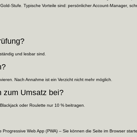
e Gold-Stufe. Typische Vorteile sind: persönlicher Account-Manager, sc
rüfung?
ständig und lesbar sind.
n?
vieren. Nach Annahme ist ein Verzicht nicht mehr möglich.
n zum Umsatz bei?
Blackjack oder Roulette nur 10 % beitragen.
e Progressive Web App (PWA) – Sie können die Seite im Browser starten