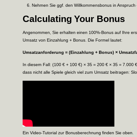
Nehmen Sie ggf. den Willkommensbonus in Anspruch – 
Calculating Your Bonus
Angenommen, Sie erhalten einen 100%-Bonus auf Ihre erste
Umsatz von Einzahlung + Bonus. Die Formel lautet:
Umsatzanforderung = (Einzahlung + Bonus) × Umsatzf
In diesem Fall: (100 € + 100 €) × 35 = 200 € × 35 = 7.00
dass nicht alle Spiele gleich viel zum Umsatz beitragen: S
Ein Video-Tutorial zur Bonusberechnung finden Sie oben.