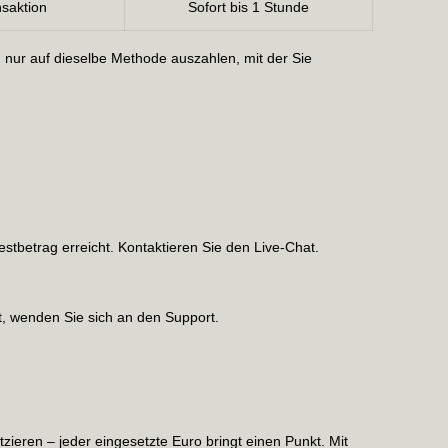
nsaktion
Sofort bis 1 Stunde
n nur auf dieselbe Methode auszahlen, mit der Sie
tbetrag erreicht. Kontaktieren Sie den Live-Chat.
t, wenden Sie sich an den Support.
ieren – jeder eingesetzte Euro bringt einen Punkt. Mit