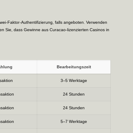
wei-Faktor-Authentifizierung, falls angeboten. Verwenden
ten Sie, dass Gewinne aus Curacao-lizenzierten Casinos in
ahlung
Bearbeitungszeit
saktion
3–5 Werktage
nsaktion
24 Stunden
nsaktion
24 Stunden
nsaktion
5–7 Werktage