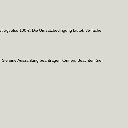
trägt also 100 €. Die Umsatzbedingung lautet: 35-fache
or Sie eine Auszahlung beantragen können. Beachten Sie,