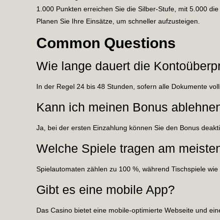
1.000 Punkten erreichen Sie die Silber-Stufe, mit 5.000 di
Planen Sie Ihre Einsätze, um schneller aufzusteigen.
Common Questions
Wie lange dauert die Kontoüberp
In der Regel 24 bis 48 Stunden, sofern alle Dokumente voll
Kann ich meinen Bonus ablehne
Ja, bei der ersten Einzahlung können Sie den Bonus deakti
Welche Spiele tragen am meiste
Spielautomaten zählen zu 100 %, während Tischspiele wie 
Gibt es eine mobile App?
Das Casino bietet eine mobile-optimierte Webseite und ein