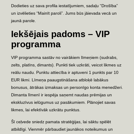
Dodieties uz sava profila iestatījumiem, sadaļu “Drošība”
un izvēlieties “Mainīt paroli”. Jums būs jāievada vecā un
jaunā parole.
Iekšējais padoms – VIP
programma
VIP programma sastāv no vairākiem līmeņiem (sudrabs,
zelts, platīns, dimants). Punkti tiek uzkrāti, veicot likmes uz
reālu naudu. Punktu attiecība ir aptuveni 1 punkts par 10
EUR likmi. Līmeņa paaugstināšana atbloķē labākus
bonusus, ātrākas izmaksas un personīgo konta menedžeri.
Dimanta līmenī ir iespēja saņemt naudas prēmijas un
ekskluzīvus ielūgumus uz pasākumiem. Plānojiet savas
likmes, lai efektīvāk uzkrātu punktus.
Šī ceļvede sniedz pamata stratēģijas, lai sāktu spēlēt
atbildīgi. Vienmēr pārbaudiet jaunākos noteikumus un