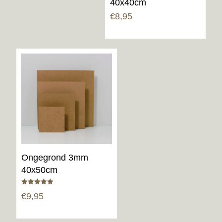
40x40cm
€
8,95
Ongegrond 3mm
40x50cm
Gewaardeerd
€
9,95
5.00
uit 5