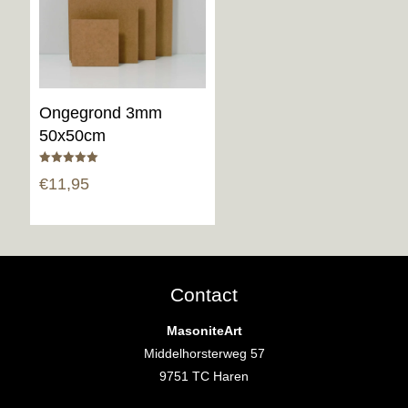
Ongegrond 3mm
50x50cm
Gewaardeerd
€
11,95
5.00
uit 5
Contact
MasoniteArt
Middelhorsterweg 57
9751 TC Haren