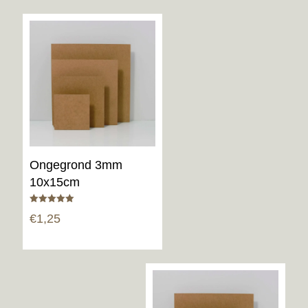
Ongegrond 3mm
10x15cm
Gewaardeerd
€
1,25
5.00
uit 5