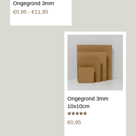
Ongegrond 3mm
Prijsklasse:
€
0,95
-
€
11,95
€0,95
tot
€11,95
Ongegrond 3mm
10x10cm
Gewaardeerd
€
0,95
5.00
uit 5