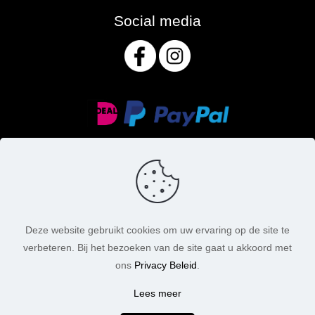
Social media
Deze website gebruikt cookies om uw ervaring op de site te
verbeteren. Bij het bezoeken van de site gaat u akkoord met
© MasoniteArt. Alle rechten voorbehouden. 2026 |
ons
Privacy Beleid
.
Webdesign:
Chuck's Webdesign
Lees meer