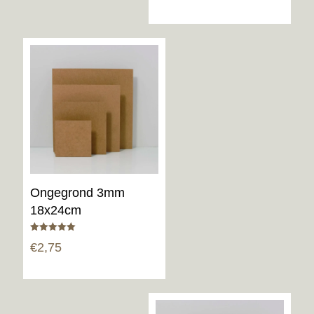
Ongegrond 3mm
18x24cm
Gewaardeerd
€
2,75
5.00
uit 5