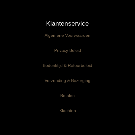
Ongegrond panelen
Klantenservice
Kant-en-Klaar panelen
3mm dik
Algemene Voorwaarden
Ophangklaar panelen
6mm dik
3mm dik
Privacy Beleid
Maatwerk
6mm dik
Bedenktijd & Retourbeleid
Verzending & Bezorging
Betalen
Klachten