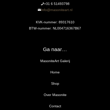
+31 6 51493798‬
Info@masoniteart.nl
KVK-nummer: 89317610
BTW-nummer: NL004716367B67
Ga naar…
MasoniteArt Galerij
Home
Shop
Over Masonite
Alle producten
Proefpakket
Contact