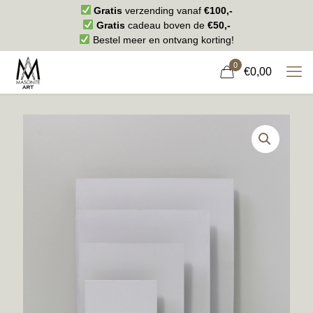
Gratis
verzending vanaf
€100,-
Gratis
cadeau boven de
€50,-
Bestel meer en ontvang korting!
0
€0,00