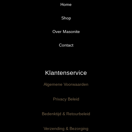
Home
Shop
Over Masonite
Alle producten
Proefpakket
Contact
Ongegrond panelen
Klantenservice
Kant-en-Klaar panelen
3mm dik
Algemene Voorwaarden
Ophangklaar panelen
6mm dik
3mm dik
Privacy Beleid
Maatwerk
6mm dik
Bedenktijd & Retourbeleid
Verzending & Bezorging