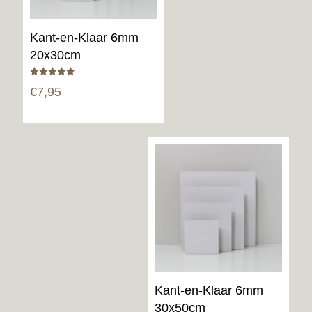
Kant-en-Klaar 6mm
20x30cm
Gewaardeerd
€
7,95
5.00
uit 5
Kant-en-Klaar 6mm
30x50cm