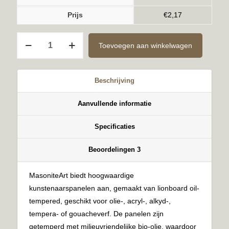
Prijs
€
2,17
Kant-
Toevoegen aan winkelwagen
en-
Klaar
3mm
Beschrijving
15x15cm
aantal
Aanvullende informatie
Specificaties
Beoordelingen
3
MasoniteArt biedt hoogwaardige
kunstenaarspanelen aan, gemaakt van lionboard oil-
tempered, geschikt voor olie-, acryl-, alkyd-,
tempera- of gouacheverf. De panelen zijn
getemperd met milieuvriendelijke bio-olie, waardoor