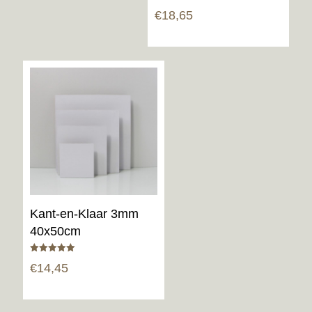
€
18,65
Kant-en-Klaar 3mm
40x50cm
Gewaardeerd
€
14,45
5.00
uit 5