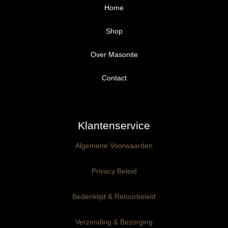
Home
Shop
Over Masonite
Alle producten
Proefpakket
Contact
Ongegrond panelen
Klantenservice
Kant-en-Klaar panelen
3mm dik
Algemene Voorwaarden
Ophangklaar panelen
6mm dik
3mm dik
Privacy Beleid
Maatwerk
6mm dik
Bedenktijd & Retourbeleid
Verzending & Bezorging