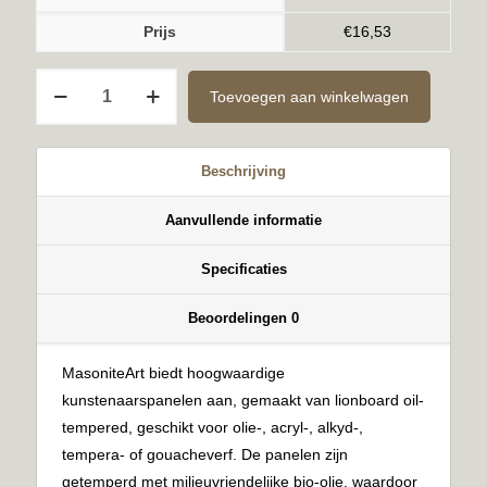
Prijs
€
16,53
Kant-
Toevoegen aan winkelwagen
en-
Klaar
3mm
Beschrijving
50x50cm
aantal
Aanvullende informatie
Specificaties
Beoordelingen
0
MasoniteArt biedt hoogwaardige
kunstenaarspanelen aan, gemaakt van lionboard oil-
tempered, geschikt voor olie-, acryl-, alkyd-,
tempera- of gouacheverf. De panelen zijn
getemperd met milieuvriendelijke bio-olie, waardoor