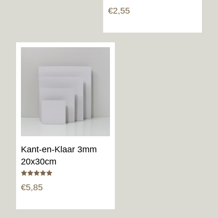
Gewaardeerd
€
2,55
5.00
uit 5
Kant-en-Klaar 3mm
20x30cm
Gewaardeerd
€
5,85
5.00
uit 5