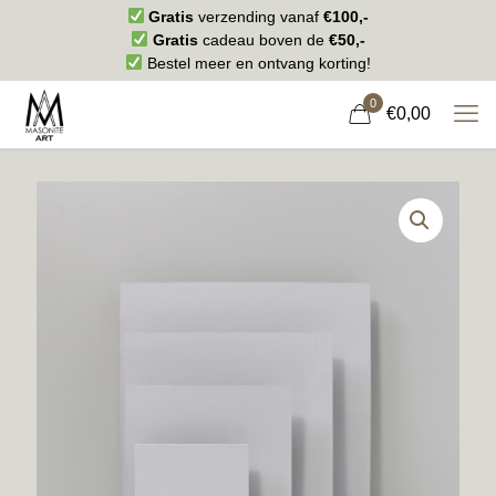
Gratis
verzending vanaf
€100,-
Gratis
cadeau boven de
€50,-
Bestel meer en ontvang korting!
0
€0,00