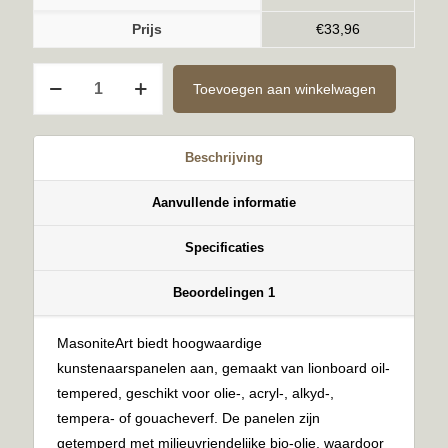
Prijs
€
33,96
Kant-
Toevoegen aan winkelwagen
en-
Klaar
6mm
Beschrijving
70x70cm
aantal
Aanvullende informatie
Specificaties
Beoordelingen
1
MasoniteArt biedt hoogwaardige
kunstenaarspanelen aan, gemaakt van lionboard oil-
tempered, geschikt voor olie-, acryl-, alkyd-,
tempera- of gouacheverf. De panelen zijn
getemperd met milieuvriendelijke bio-olie, waardoor