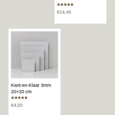
Gewaardeerd
€
14,45
5.00
uit 5
Kant-en-Klaar 3mm
20×20 cm
Gewaardeerd
€
4,50
5.00
uit 5