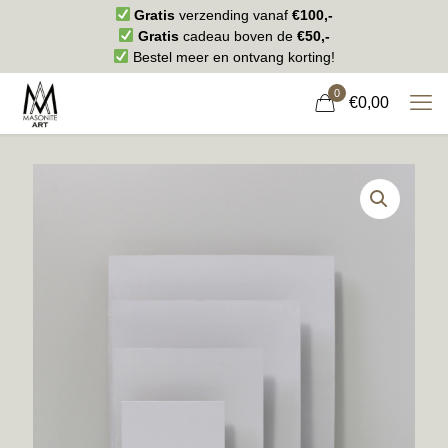
Gratis
verzending vanaf
€100,-
Gratis
cadeau boven de
€50,-
Bestel meer en ontvang korting!
0
€0,00