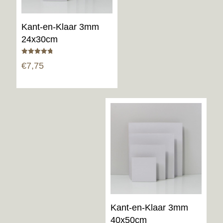
Kant-en-Klaar 3mm
24x30cm
Gewaardeerd
€
7,75
4.80
uit 5
Kant-en-Klaar 3mm
40x50cm