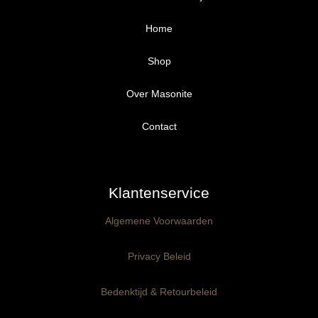
Home
Shop
Over Masonite
Alle producten
Proefpakket
Contact
Ongegrond panelen
Klantenservice
Kant-en-Klaar panelen
3mm dik
Algemene Voorwaarden
Ophangklaar panelen
6mm dik
3mm dik
Privacy Beleid
Maatwerk
6mm dik
Bedenktijd & Retourbeleid