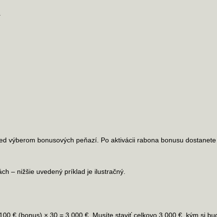
.
red výberom bonusových peňazí. Po aktivácii rabona bonusu dostanete f
 – nižšie uvedený príklad je ilustračný.
00 € (bonus) × 30 = 3 000 €. Musíte staviť celkovo 3 000 €, kým si b