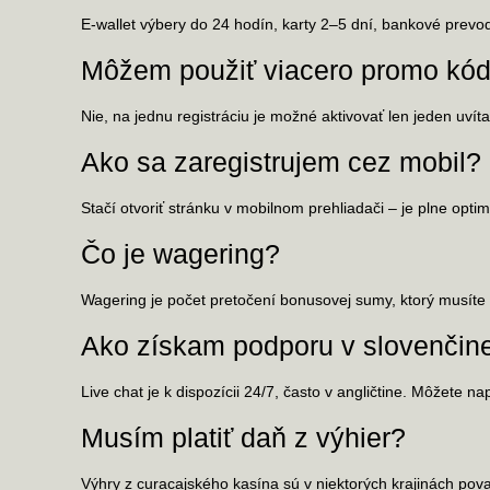
E-wallet výbery do 24 hodín, karty 2–5 dní, bankové prev
Môžem použiť viacero promo kó
Nie, na jednu registráciu je možné aktivovať len jeden uví
Ako sa zaregistrujem cez mobil?
Stačí otvoriť stránku v mobilnom prehliadači – je plne opti
Čo je wagering?
Wagering je počet pretočení bonusovej sumy, ktorý musíte
Ako získam podporu v slovenčin
Live chat je k dispozícii 24/7, často v angličtine. Môžete 
Musím platiť daň z výhier?
Výhry z curacajského kasína sú v niektorých krajinách pov