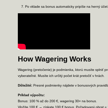
Po vklade sa bonus automaticky pripíše na herný účet
How Wagering Works
Wagering (pretočenie) je podmienka, ktorú musíte splniť p
vyberateľné. Musíte ich určitý počet krát pretočiť v hrách.
Dôležité:
Presné podmienky nájdete v bonusových pravidlách
Príklad výpočtu:
Bonus: 100 % až do 200 €, wagering 30× na bonus.
Vložíte 100 € → získate 100 € bonus. Požadovaný obrat = 1