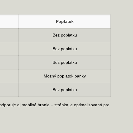
Poplatek
Bez poplatku
Bez poplatku
Bez poplatku
Možný poplatok banky
Bez poplatku
odporuje aj mobilné hranie – stránka je optimalizovaná pre