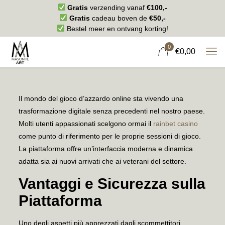
Gratis
verzending vanaf
€100,-
Gratis
cadeau boven de
€50,-
Bestel meer en ontvang korting!
0
€0,00
Il mondo del gioco d’azzardo online sta vivendo una
trasformazione digitale senza precedenti nel nostro paese.
Molti utenti appassionati scelgono ormai il
rainbet casino
come punto di riferimento per le proprie sessioni di gioco.
La piattaforma offre un’interfaccia moderna e dinamica
adatta sia ai nuovi arrivati che ai veterani del settore.
Vantaggi e Sicurezza sulla
Piattaforma
Uno degli aspetti più apprezzati dagli scommettitori