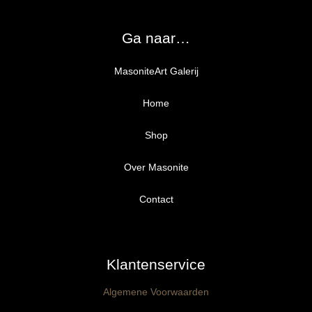
Ga naar…
MasoniteArt Galerij
Home
Shop
Over Masonite
Alle producten
Proefpakket
Contact
Ongegrond panelen
Klantenservice
Kant-en-Klaar panelen
3mm dik
Algemene Voorwaarden
Ophangklaar panelen
6mm dik
3mm dik