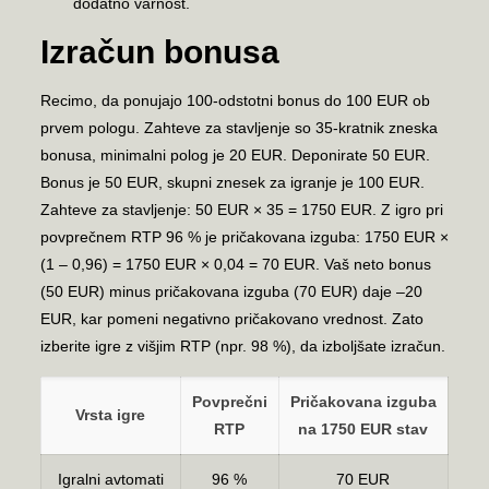
dodatno varnost.
Izračun bonusa
Recimo, da ponujajo 100-odstotni bonus do 100 EUR ob
prvem pologu. Zahteve za stavljenje so 35-kratnik zneska
bonusa, minimalni polog je 20 EUR. Deponirate 50 EUR.
Bonus je 50 EUR, skupni znesek za igranje je 100 EUR.
Zahteve za stavljenje: 50 EUR × 35 = 1750 EUR. Z igro pri
povprečnem RTP 96 % je pričakovana izguba: 1750 EUR ×
(1 – 0,96) = 1750 EUR × 0,04 = 70 EUR. Vaš neto bonus
(50 EUR) minus pričakovana izguba (70 EUR) daje –20
EUR, kar pomeni negativno pričakovano vrednost. Zato
izberite igre z višjim RTP (npr. 98 %), da izboljšate izračun.
Povprečni
Pričakovana izguba
Vrsta igre
RTP
na 1750 EUR stav
Igralni avtomati
96 %
70 EUR