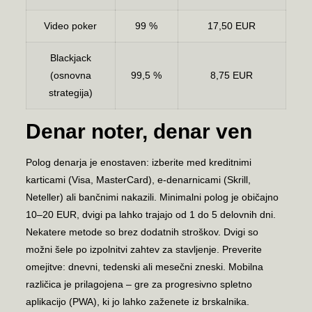
Video poker
99 %
17,50 EUR
Blackjack
(osnovna
99,5 %
8,75 EUR
strategija)
Denar noter, denar ven
Polog denarja je enostaven: izberite med kreditnimi
karticami (Visa, MasterCard), e-denarnicami (Skrill,
Neteller) ali bančnimi nakazili. Minimalni polog je običajno
10–20 EUR, dvigi pa lahko trajajo od 1 do 5 delovnih dni.
Nekatere metode so brez dodatnih stroškov. Dvigi so
možni šele po izpolnitvi zahtev za stavljenje. Preverite
omejitve: dnevni, tedenski ali mesečni zneski. Mobilna
različica je prilagojena – gre za progresivno spletno
aplikacijo (PWA), ki jo lahko zaženete iz brskalnika.