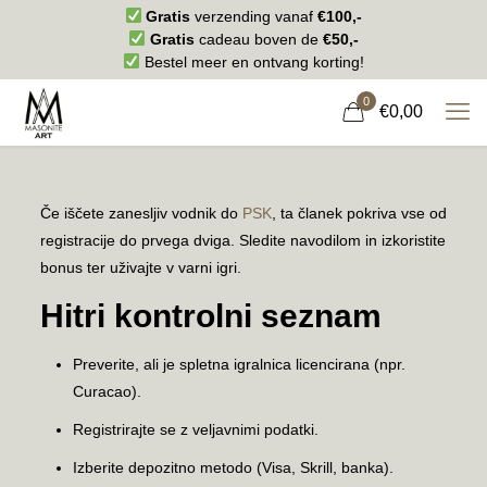
Gratis
verzending vanaf
€100,-
Gratis
cadeau boven de
€50,-
Bestel meer en ontvang korting!
0
€0,00
Če iščete zanesljiv vodnik do
PSK
, ta članek pokriva vse od
registracije do prvega dviga. Sledite navodilom in izkoristite
bonus ter uživajte v varni igri.
Hitri kontrolni seznam
Preverite, ali je spletna igralnica licencirana (npr.
Curacao).
Registrirajte se z veljavnimi podatki.
Izberite depozitno metodo (Visa, Skrill, banka).