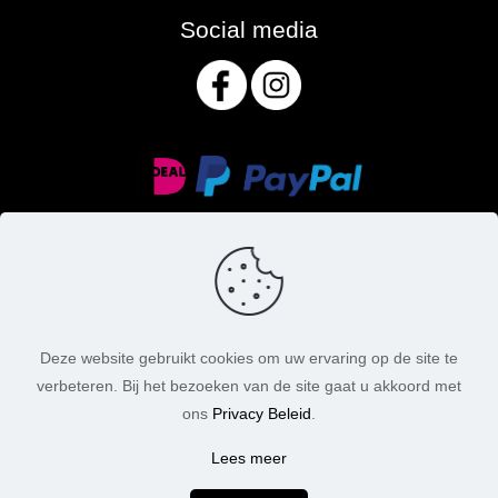
Social media
Deze website gebruikt cookies om uw ervaring op de site te
verbeteren. Bij het bezoeken van de site gaat u akkoord met
© MasoniteArt. Alle rechten voorbehouden. 2026 |
ons
Privacy Beleid
.
Webdesign:
Chuck's Webdesign
Lees meer