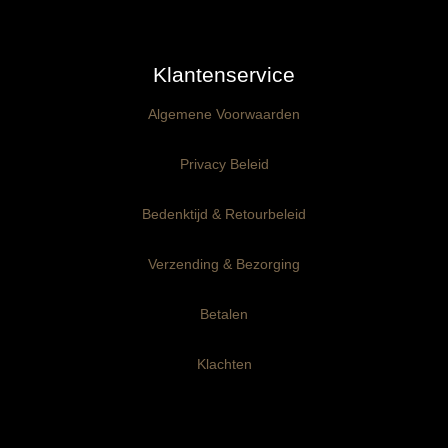
Ongegrond panelen
Klantenservice
Kant-en-Klaar panelen
3mm dik
Algemene Voorwaarden
Ophangklaar panelen
6mm dik
3mm dik
Privacy Beleid
Maatwerk
6mm dik
Bedenktijd & Retourbeleid
Verzending & Bezorging
Betalen
Klachten