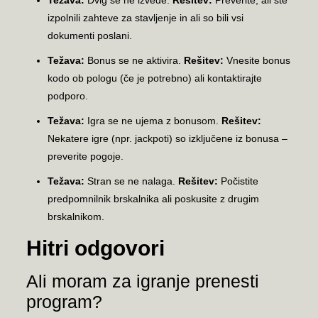
Težava:
Dvig se ne izvede.
Rešitev:
Preverite, ali ste
izpolnili zahteve za stavljenje in ali so bili vsi
dokumenti poslani.
Težava:
Bonus se ne aktivira.
Rešitev:
Vnesite bonus
kodo ob pologu (če je potrebno) ali kontaktirajte
podporo.
Težava:
Igra se ne ujema z bonusom.
Rešitev:
Nekatere igre (npr. jackpoti) so izključene iz bonusa –
preverite pogoje.
Težava:
Stran se ne nalaga.
Rešitev:
Počistite
predpomnilnik brskalnika ali poskusite z drugim
brskalnikom.
Hitri odgovori
Ali moram za igranje prenesti
program?