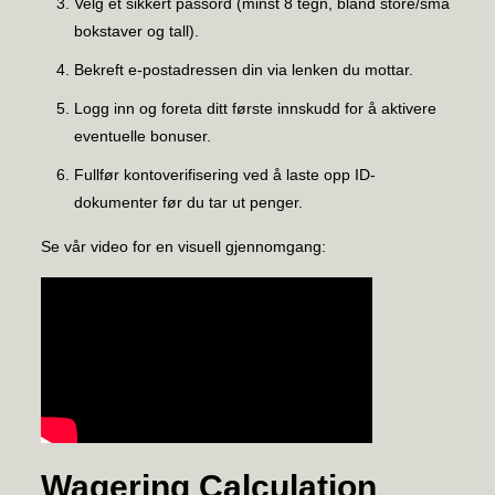
Velg et sikkert passord (minst 8 tegn, bland store/små
bokstaver og tall).
Bekreft e-postadressen din via lenken du mottar.
Logg inn og foreta ditt første innskudd for å aktivere
eventuelle bonuser.
Fullfør kontoverifisering ved å laste opp ID-
dokumenter før du tar ut penger.
Se vår video for en visuell gjennomgang:
Wagering Calculation