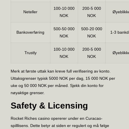
100-10 000
200-5 000
Neteller
Øyeblikk
NOK
NOK
500-50 000
500-20 000
Bankoverføring
1-3 bankd
NOK
NOK
100-10 000
200-5 000
Trustly
Øyeblikk
NOK
NOK
Merk at første uttak kan kreve full verifisering av konto.
Uttaksgrenser typisk 5000 NOK per dag, 15 000 NOK per
uke og 50 000 NOK per måned. Sjekk din konto for
nøyaktige grenser.
Safety & Licensing
Rocket Riches casino opererer under en Curacao-
spilllisens. Dette betyr at siden er regulert og må følge