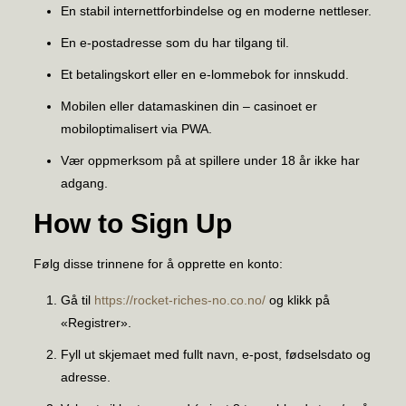
En stabil internettforbindelse og en moderne nettleser.
En e-postadresse som du har tilgang til.
Et betalingskort eller en e-lommebok for innskudd.
Mobilen eller datamaskinen din – casinoet er
mobiloptimalisert via PWA.
Vær oppmerksom på at spillere under 18 år ikke har
adgang.
How to Sign Up
Følg disse trinnene for å opprette en konto:
Gå til
https://rocket-riches-no.co.no/
og klikk på
«Registrer».
Fyll ut skjemaet med fullt navn, e-post, fødselsdato og
adresse.