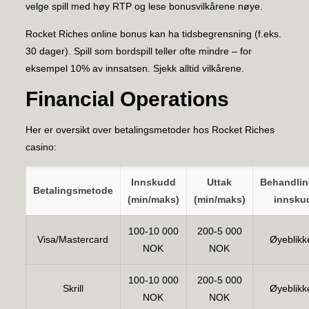
velge spill med høy RTP og lese bonusvilkårene nøye.
Rocket Riches online bonus kan ha tidsbegrensning (f.eks.
30 dager). Spill som bordspill teller ofte mindre – for
eksempel 10% av innsatsen. Sjekk alltid vilkårene.
Financial Operations
Her er oversikt over betalingsmetoder hos Rocket Riches
casino:
Innskudd
Uttak
Behandlin
Betalingsmetode
(min/maks)
(min/maks)
innsku
100-10 000
200-5 000
Visa/Mastercard
Øyeblikk
NOK
NOK
100-10 000
200-5 000
Skrill
Øyeblikk
NOK
NOK