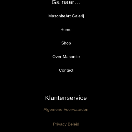
Ga naar…
MasoniteArt Galerij
Home
Shop
Over Masonite
Alle producten
Proefpakket
Contact
Ongegrond panelen
Klantenservice
Kant-en-Klaar panelen
3mm dik
Algemene Voorwaarden
Ophangklaar panelen
6mm dik
3mm dik
Privacy Beleid
Maatwerk
6mm dik