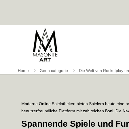
Home
Geen categorie
Die Welt von Rocketplay e
Moderne Online Spielotheken bieten Spielern heute eine b
benutzerfreundliche Plattform mit zahlreichen Boni. Die Navi
Spannende Spiele und Fu