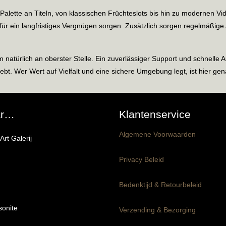
e Palette an Titeln, von klassischen Früchteslots bis hin zu modernen
 für ein langfristiges Vergnügen sorgen. Zusätzlich sorgen regelmäßig
orm natürlich an oberster Stelle. Ein zuverlässiger Support und schne
bt. Wer Wert auf Vielfalt und eine sichere Umgebung legt, ist hier ge
ar…
Klantenservice
Algemene Voorwaarden
rt Galerij
Privacy Beleid
Bedenktijd & Retourbeleid
onite
producten
Verzending & Bezorging