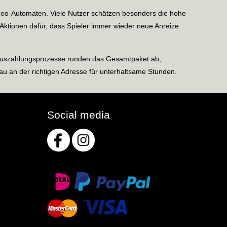
 Video-Automaten. Viele Nutzer schätzen besonders die hohe
e Aktionen dafür, dass Spieler immer wieder neue Anreize
lle Auszahlungsprozesse runden das Gesamtpaket ab,
nau an der richtigen Adresse für unterhaltsame Stunden.
Social media