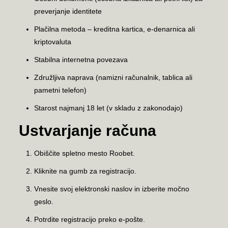
preverjanje identitete
Plačilna metoda – kreditna kartica, e-denarnica ali
kriptovaluta
Stabilna internetna povezava
Združljiva naprava (namizni računalnik, tablica ali
pametni telefon)
Starost najmanj 18 let (v skladu z zakonodajo)
Ustvarjanje računa
Obiščite spletno mesto Roobet.
Kliknite na gumb za registracijo.
Vnesite svoj elektronski naslov in izberite močno
geslo.
Potrdite registracijo preko e-pošte.