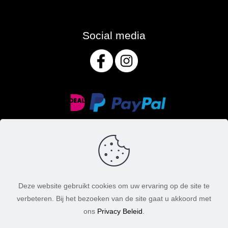
Social media
Deze website gebruikt cookies om uw ervaring op de site te
verbeteren. Bij het bezoeken van de site gaat u akkoord met
© MasoniteArt. Alle rechten voorbehouden. 2026 |
ons
Privacy Beleid
.
Webdesign:
Chuck's Webdesign