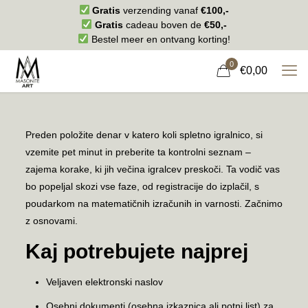
Gratis
verzending vanaf
€100,-
Gratis
cadeau boven de
€50,-
Bestel meer en ontvang korting!
0
€0,00
Preden položite denar v katero koli spletno igralnico, si
vzemite pet minut in preberite ta kontrolni seznam –
zajema korake, ki jih večina igralcev preskoči. Ta vodič vas
bo popeljal skozi vse faze, od registracije do izplačil, s
poudarkom na matematičnih izračunih in varnosti. Začnimo
z osnovami.
Kaj potrebujete najprej
Veljaven elektronski naslov
Osebni dokumenti (osebna izkaznica ali potni list) za