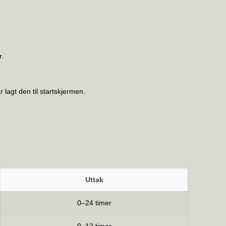
r.
lagt den til startskjermen.
Uttak
0–24 timer