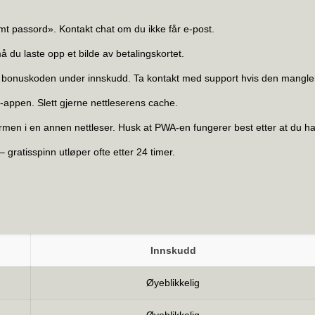
emt passord». Kontakt chat om du ikke får e-post.
 du laste opp et bilde av betalingskortet.
tt bonuskoden under innskudd. Ta kontakt med support hvis den mangle
o-appen. Slett gjerne nettleserens cache.
men i en annen nettleser. Husk at PWA-en fungerer best etter at du har 
– gratisspinn utløper ofte etter 24 timer.
Innskudd
Øyeblikkelig