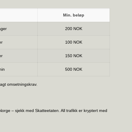
Min. beløp
ager
200 NOK
er
100 NOK
er
150 NOK
min
500 NOK
lagt omsetningskrav.
orge – sjekk med Skatteetaten. All trafikk er kryptert med