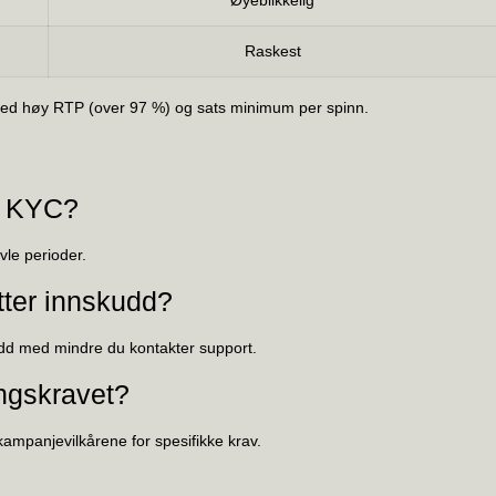
Øyeblikkelig
Raskest
r med høy RTP (over 97 %) og sats minimum per spinn.
nt KYC?
vle perioder.
tter innskudd?
dd med mindre du kontakter support.
ingskravet?
kampanjevilkårene for spesifikke krav.