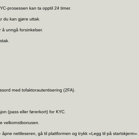
KYC-prosessen kan ta opptil 24 timer.
r du kan gjøre uttak.
 å unngå forsinkelser.
pstak.
assord med tofaktorautentisering (2FA).
jon (pass eller førerkort) for KYC.
ere velkomstbonusen.
pne nettleseren, gå til plattformen og trykk «Legg til på startskjerm».