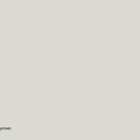
gynner.