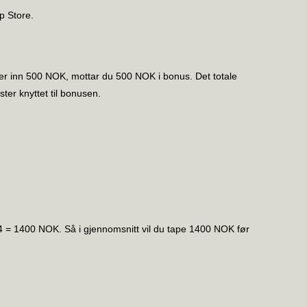
p Store.
er inn 500 NOK, mottar du 500 NOK i bonus. Det totale
er knyttet til bonusen.
04 = 1400 NOK. Så i gjennomsnitt vil du tape 1400 NOK før