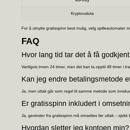
MiFinity
Kryptovaluta
For å utnytte gratisspinn best mulig, velg spilleautomate
FAQ
Hvor lang tid tar det å få godkje
Vanligvis innen 24 timer, men det kan ta opptil 48 timer i tra
Kan jeg endre betalingsmetode e
Ja, men uttak går som regel til samme metode som innsku
Er gratisspinn inkludert i omsetn
Ja, gevinster fra gratisspinn må omsettes før uttak – sjekk 
Hvordan sletter jeg kontoen min?