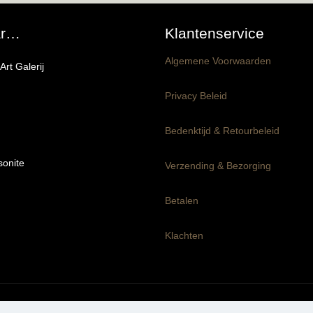
ar…
Klantenservice
Algemene Voorwaarden
rt Galerij
Privacy Beleid
Bedenktijd & Retourbeleid
onite
producten
Verzending & Bezorging
pakket
Betalen
rond panelen
Klachten
en-Klaar panelen
m dik
gklaar panelen
m dik
m dik