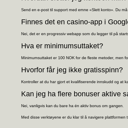
Send en e-post til support med emne «Slett konto». Du må b
Finnes det en casino-app i Goog
Nei, det er en progressiv webapp som du legger til på start
Hva er minimumsuttaket?
Minimumsuttaket er 100 NOK for de fleste metoder, men fo
Hvorfor får jeg ikke gratisspinn?
Kontroller at du har gjort et kvalifiserende innskudd og at k
Kan jeg ha flere bonuser aktive 
Nei, vanligvis kan du bare ha én aktiv bonus om gangen.
Med disse verktøyene er du klar til å navigere plattformen tr