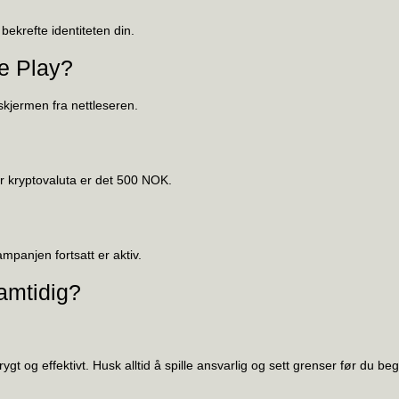
ekrefte identiteten din.
le Play?
skjermen fra nettleseren.
r kryptovaluta er det 500 NOK.
ampanjen fortsatt er aktiv.
samtidig?
ygt og effektivt. Husk alltid å spille ansvarlig og sett grenser før du be