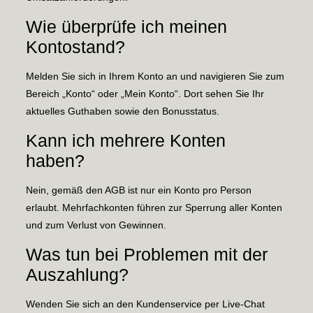
Wie überprüfe ich meinen
Kontostand?
Melden Sie sich in Ihrem Konto an und navigieren Sie zum
Bereich „Konto“ oder „Mein Konto“. Dort sehen Sie Ihr
aktuelles Guthaben sowie den Bonusstatus.
Kann ich mehrere Konten
haben?
Nein, gemäß den AGB ist nur ein Konto pro Person
erlaubt. Mehrfachkonten führen zur Sperrung aller Konten
und zum Verlust von Gewinnen.
Was tun bei Problemen mit der
Auszahlung?
Wenden Sie sich an den Kundenservice per Live‑Chat