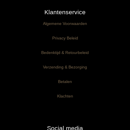
Klantenservice
Kant-en-Klaar panelen
3mm dik
Algemene Voorwaarden
Ophangklaar panelen
6mm dik
3mm dik
Privacy Beleid
Maatwerk
6mm dik
Bedenktijd & Retourbeleid
Verzending & Bezorging
Betalen
Klachten
Social media