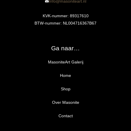
Info@masoniteart.nl
KVK-nummer: 89317610
BTW-nummer: NL004716367B67
Ga naar…
MasoniteArt Galerij
Home
Shop
Over Masonite
Alle producten
Proefpakket
Contact
Ongegrond panelen