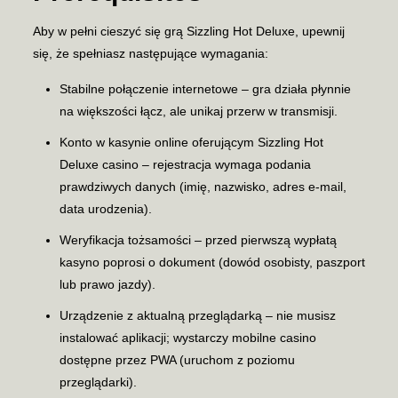
Aby w pełni cieszyć się grą Sizzling Hot Deluxe, upewnij
się, że spełniasz następujące wymagania:
Stabilne połączenie internetowe – gra działa płynnie
na większości łącz, ale unikaj przerw w transmisji.
Konto w kasynie online oferującym Sizzling Hot
Deluxe casino – rejestracja wymaga podania
prawdziwych danych (imię, nazwisko, adres e-mail,
data urodzenia).
Weryfikacja tożsamości – przed pierwszą wypłatą
kasyno poprosi o dokument (dowód osobisty, paszport
lub prawo jazdy).
Urządzenie z aktualną przeglądarką – nie musisz
instalować aplikacji; wystarczy mobilne casino
dostępne przez PWA (uruchom z poziomu
przeglądarki).