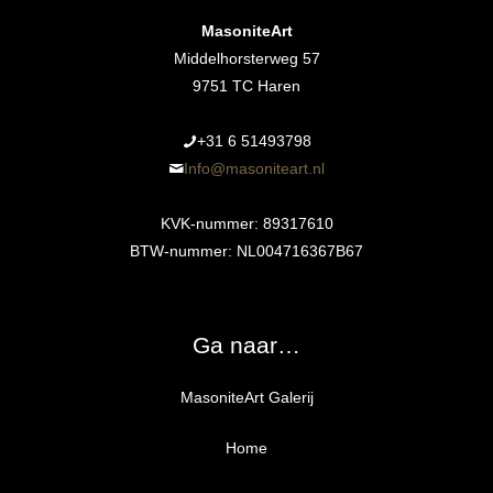
MasoniteArt
Middelhorsterweg 57
9751 TC Haren
+31 6 51493798‬
Info@masoniteart.nl
KVK-nummer: 89317610
BTW-nummer: NL004716367B67
Ga naar…
MasoniteArt Galerij
Home