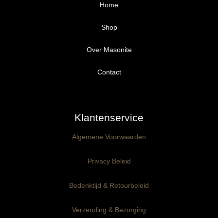
Home
Shop
Over Masonite
Alle producten
Proefpakket
Contact
Ongegrond panelen
Klantenservice
Kant-en-Klaar panelen
3mm dik
Algemene Voorwaarden
Ophangklaar panelen
6mm dik
3mm dik
Privacy Beleid
Maatwerk
6mm dik
Bedenktijd & Retourbeleid
Verzending & Bezorging