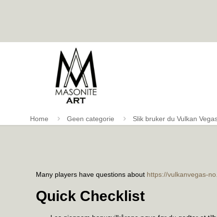
Home
Geen categorie
Slik bruker du Vulkan Vega
Many players have questions about
https://vulkanvegas-n
Quick Checklist