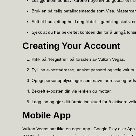
Les gjennom bonusvilkårene nøye før du godtar et tilb
Bruk en pålitelig betalingsmetode som Visa, Masterca
Sett et budsjett og hold deg til det – gambling skal væ
Sjekk at du har bekreftet kontoen din for å unngå forsi
Creating Your Account
Klikk på “Registrer” på forsiden av Vulkan Vegas.
Fyll inn e-postadresse, ønsket passord og velg valuta
Oppgi personopplysninger som navn, adresse og føds
Bekreft e-posten din via lenken du mottar.
Logg inn og gjør ditt første innskudd for å aktivere v
Mobile App
Vulkan Vegas har ikke en egen app i Google Play eller App 