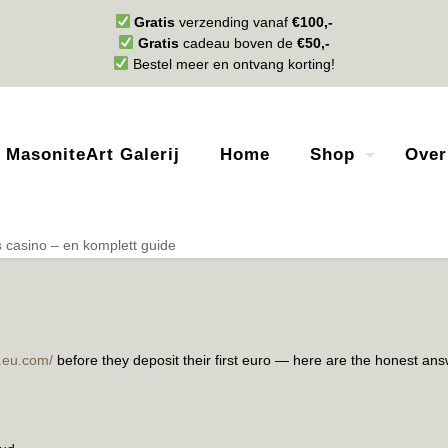
Gratis
verzending vanaf
€100,-
Gratis
cadeau boven de
€50,-
Bestel meer en ontvang korting!
MasoniteArt Galerij
Home
Shop
Over
s casino – en komplett guide
o.eu.com/
before they deposit their first euro — here are the honest ans