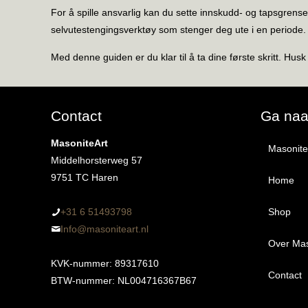
For å spille ansvarlig kan du sette innskudd- og tapsgrens
selvutestengingsverktøy som stenger deg ute i en periode.
Med denne guiden er du klar til å ta dine første skritt. Hus
Contact
Ga na
MasoniteArt
MasoniteA
Middelhorsterweg 57
9751 TC Haren
Home
+31 6 51493798‬
Shop
Info@masoniteart.nl
Over Mas
Alle 
KVK-nummer: 89317610
Contact
Proef
BTW-nummer: NL004716367B67
Ongeg