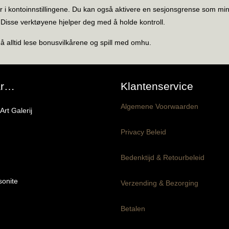
er i kontoinnstillingene. Du kan også aktivere en sesjonsgrense som mi
 Disse verktøyene hjelper deg med å holde kontroll.
k å alltid lese bonusvilkårene og spill med omhu.
ar…
Klantenservice
Algemene Voorwaarden
rt Galerij
Privacy Beleid
Bedenktijd & Retourbeleid
onite
producten
Verzending & Bezorging
pakket
Betalen
rond panelen